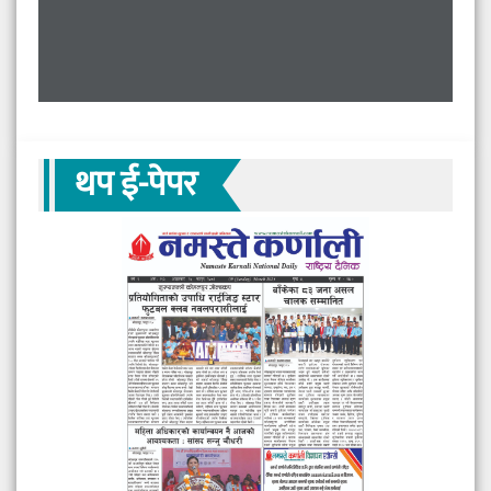
थप ई-पेपर