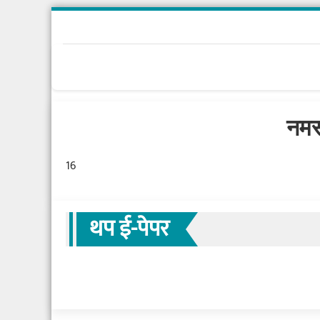
नमस
16
थप ई-पेपर