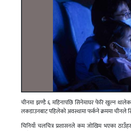
चीनमा झण्डै ६ महिनापछि सिनेमाघर फेरि खुल्न थाले
लकडाउनबाट पहिलेको अवस्थामा फर्कने क्रममा चीनले स
चिनियाँ चलचित्र प्रशासनले कम जोखिम भएका ठाउँहर