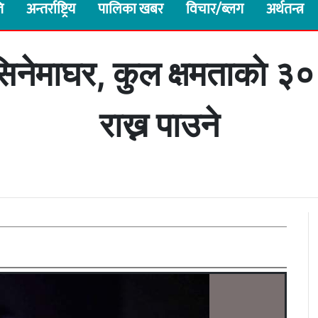
ि
अन्तर्राष्ट्रिय
पालिका खबर
विचार/ब्लग
अर्थतन्त्र
सिनेमाघर, कुल क्षमताकाे ३०
राख्न पाउने