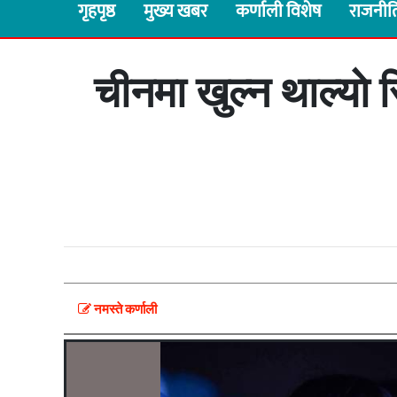
गृहपृष्ठ
मुख्य खबर
कर्णाली विशेष
राजनीत
चीनमा खुल्न थाल्याे 
नमस्ते कर्णाली