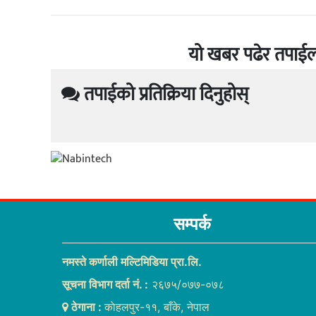
यो खबर पढेर तपाईल
तपाईको प्रतिक्रिया दिनुहोस्
सम्पर्क
नमस्ते कर्णाली मल्टिमिडिया प्रा.लि.
सूचना विभाग दर्ता नं. :
२६७५/०७७-०७८
ठेगाना :
काेहलपुर-११, बाँके, नेपाल