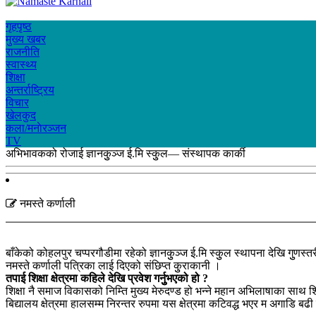
गृहपृष्ठ
मुख्य खबर
राजनीति
स्वास्थ्य
शिक्षा
अन्तर्राष्ट्रिय
विचार
खेलकुद
कला/मनाेरञ्जन
TV
अभिभावकको रोजाई ज्ञानकुुञ्ज ई.मि स्कुुल— संस्थापक कार्की
नमस्ते कर्णाली
बाँकेको कोहलपुर चप्परगौडीमा रहेको ज्ञानकुुञ्ज ई.मि स्कुुल स्थापना देखि गुुणस्तर
नमस्ते कर्णाली पत्रिका लाई दिएको संछिप्त कुुराकानी ।
तपाई शिक्षा क्षेत्रमा कहिले देखि प्रवेश गर्नुुभएको हो ?
शिक्षा नै समाज विकासको निम्ति मुख्य मेरुदण्ड हो भन्ने महान अभिलाषाका साथ
बिद्यालय क्षेत्रमा हालसम्म निरन्तर रुपमा यस क्षेत्रमा कटिवद्ध भएर म अगाडि बढी 