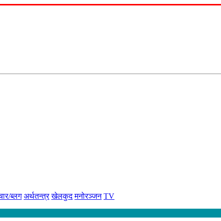
चार/ब्लग
अर्थतन्त्र
खेलकुद
मनोरञ्जन
TV