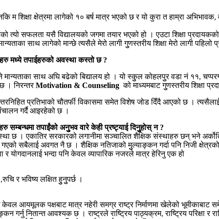
। किनकि म शिक्षा क्षेत्रमा लागेको १० बर्ष मात्र भएको छ र यो कुरा त हाम्रा अभिभावक
ँहरुको त्यो सफलता यसै विद्यालयको जगमा तयार भएको हो । एउटा शिक्षा प्रदायकको
न्ने मान्यताका साथ लागेको मान्छे त्यसैले मेरो लागी गुुणस्तरीय शिक्षा मेरो लागी पहिल
थाहरु मध्ये तपाईहरुको अवस्था कस्तो छ ?
 भन्ने मान्यताका साथ अघि बढेको बिद्यालय हो । यो स्कुुल कोहलपुुर वडा नं ११, चप्
ो छ । निरन्तर
Motivation & Counseling
को माध्यमबाट गुुणस्तरीय शिक्षा प्र
्तरनिहित प्रतिभाको चौतर्फी विकासमा समेत विशेष जोड दिँदै आएको छ । त्यसैलाई म
ंचालन गर्दै आइरहेको छ ।
सम्बन्धमा तपाईंको अनुुभव वारे केही प्रष्ट्याई दिनुुहोस् न ?
था छ । एकातिर सरकारको लगानीमा सञ्चालित शैक्षिक संस्थाहरु छन् भने अर्कोतिर 
दै गएको सबैलाई अवगत नै छ । शैक्षिक नतिजाको मुुल्याङ्कन गर्दा पनि निजी क्षेत्रक
 सेवा र योगदानलाई भन्दा पनि केवल व्यापारिक नजरले मात्र हेरिनु एक हो
ुचि र भविष्य लक्षित हुुनुुपर्छ ।
हरुलाई केवल आयमूलक पक्षबाट मात्र नहेरी समग्र राष्ट्र निर्माणमा खेलेको भूमीकाबाट 
गर्नु नितान्त आवश्यक छ । राष्ट्रले राष्ट्रिय पाठ्यक्रम, राष्ट्रिय परिक्षा र रा