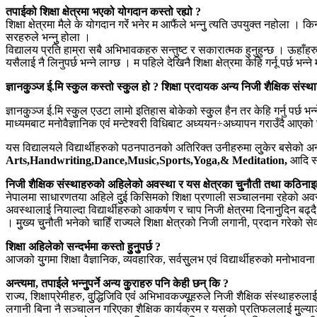
तपाईको शिक्षा क्षेत्रमा भएको योगदान कस्तो रह्यो ?
शिक्षा क्षेत्रमा मैले के योगदान गरेंं भनेर म आफैंले भन्नुु त्यति उपयुक्त नहोला 
सरहरुले भन्नुु होला ।
विद्यालय प्रति हाम्रा सबै अभिभावकहरु सन्तुष्ट र सकारात्मक हुनुहुन्छ । ऊहा
यसैलाई नै लिनुपर्छ भन्ने लाग्छ । म पहिले देखिनै शिक्षा क्षेत्रमा केहि गर्नू पर्छ भ
ज्ञानकुुञ्ज ई.मि स्कुुल कस्तो स्कुुल हो ?
शिक्षा प्रदायक अन्य निजी शैक्षिक संस्
ज्ञानकुुञ्ज ई.मि स्कुुल एउटा लामो इतिहास बोकेको स्कुुल हैन तर केहि गर्नु पर्छ
माध्यमबाट मनोवैज्ञानिक एवंं मन्टेश्वरी विधिबाट अध्ययन÷अध्यापन गराउँदै आएक
यस विद्यालयले विद्यार्थीहरुको पठनपाठनको अतिरिक्त उनीहरुमा लुुकेर बसेको अन
Arts,Handwriting,Dance,Music,Sports,Yoga,& Meditation,
आदि सं
निजी शैक्षिक संस्थाहरुको अहिलेको अवस्था र यस क्षेत्रका चुुनौती तथा कठिनाइहरु 
नेपालमा साधारणतया अहिले दुुई किसिमको शिक्षा प्रणाली सञ्चालनमा रहेको अवस्
अवस्थालाई नियाल्दा विद्यार्थीहरुको आकर्षण र चाप निजी क्षेत्रमा दिनानुुदिन बढ्
। मुुख्य चुुनौती भनेको चाहिँ राज्यले शिक्षा क्षेत्रको निजी लगानी, प्रदान गरेको
शिक्षा अहिलेको सन्दर्भमा कस्तो हुुनुुपर्छ ?
आजको युुगमा शिक्षा वैज्ञानिक, व्यवहारिक, सर्वसुुलभ एवं विद्यार्थीहरुको मनोभावना ,र
अन्त्यमा, तपाईले भन्नुुपर्ने अन्य कुुराहरु पनि केही छन् कि ?
राज्य, शिक्षाप्रेमीहरु, वुुद्धिजिवि एवंं अभिभावकज्यूूहरुले निजी शैक्षिक संंस्था
लगानी बिना नै सञ्चालन गरिएका शैक्षिक कार्यक्रम र यसको प्रतिफललाई मुुल्याङ्कन 