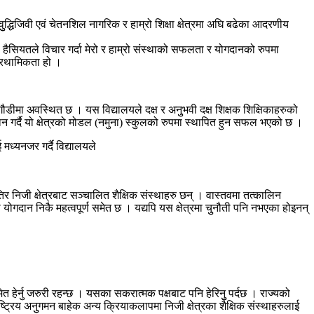
, वुुद्धिजिवी एवं चेतनशिल नागरिक र हाम्रो शिक्षा क्षेत्रमा अघि बढेका आदरणीय
 हैसियतले विचार गर्दा मेरो र हाम्रो संस्थाको सफलता र योगदानको रुपमा
ो प्रथामिकता हो ।
परगौडीमा अवस्थित छ । यस विद्यालयले दक्ष र अनुुभवी दक्ष शिक्षक शिक्षिकाहरुको
दान गर्दै यो क्षेत्रको मोडल (नमुना) स्कुलको रुपमा स्थापित हुन सफल भएको छ ।
ध्यनजर गर्दै विद्यालयले
निजी क्षेत्रबाट सञ्चालित शैक्षिक संस्थाहरु छन् । वास्तवमा तत्कालिन
ो योगदान निकै महत्वपूर्ण समेत छ । यद्यपि यस क्षेत्रमा चुुनौती पनि नभएका होइनन्
समेत हेर्नु जरुरी रहन्छ । यसका सकरात्मक पक्षबाट पनि हेरिनुु पर्दछ । राज्यको
ष्ट्रिय अनुुगमन बाहेक अन्य क्रियाकलापमा निजी क्षेत्रका शैक्षिक संंस्थाहरुलाई