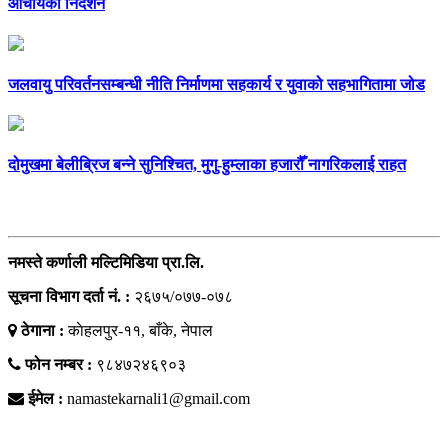
आचार्यको निर्देशन
जलवायु परिवर्तनसम्बन्धी नीति निर्माणमा सहकार्य र युवाको सहभागितामा जोड
दोमुखमा बेलीब्रिज बन्ने सुनिश्चित, मुगु-हुम्लाका हजारौँ नागरिकलाई राहत
सम्पर्क
नमस्ते कर्णाली मल्टिमिडिया प्रा.लि.
सूचना विभाग दर्ता नं. :
२६७५/०७७-०७८
ठेगाना :
काेहलपुर-११, बाँके, नेपाल
फोन नम्बर :
९८४७२४६९०३
ईमेल :
namastekarnali1@gmail.com
हाम्राे टिम