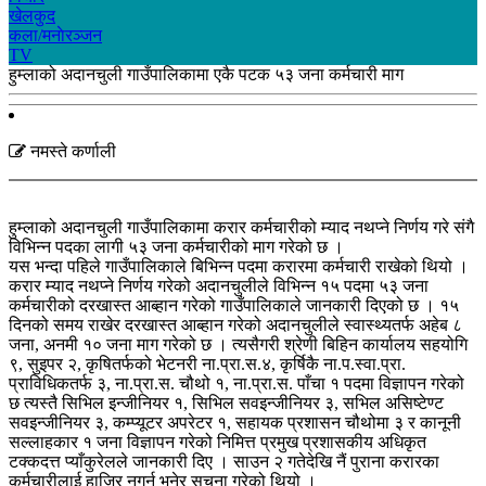
खेलकुद
कला/मनाेरञ्जन
TV
हुम्लाको अदानचुली गाउँपालिकामा एकै पटक ५३ जना कर्मचारी माग
नमस्ते कर्णाली
हुम्लाको अदानचुली गाउँपालिकामा करार कर्मचारीको म्याद नथप्ने निर्णय गरे संगै
विभिन्न पदका लागी ५३ जना कर्मचारीको माग गरेको छ ।
यस भन्दा पहिले गाउँपालिकाले बिभिन्न पदमा करारमा कर्मचारी राखेको थियो ।
करार म्याद नथप्ने निर्णय गरेको अदानचुलीले विभिन्न १५ पदमा ५३ जना
कर्मचारीको दरखास्त आब्हान गरेको गाउँपालिकाले जानकारी दिएको छ । १५
दिनको समय राखेर दरखास्त आब्हान गरेको अदानचुलीले स्वास्थ्यतर्फ अहेब ८
जना, अनमी १० जना माग गरेको छ । त्यसैगरी श्रेणी बिहिन कार्यालय सहयोगि
९, सुइपर २, कृषितर्फको भेटनरी ना.प्रा.स.४, कृर्षिकै ना.प.स्वा.प्रा.
प्राविधिकतर्फ ३, ना.प्रा.स. चौथो १, ना.प्रा.स. पाँचा १ पदमा विज्ञापन गरेको
छ त्यस्तै सिभिल इन्जीनियर १, सिभिल सवइन्जीनियर ३, सभिल असिष्टेण्ट
सवइन्जीनियर ३, कम्प्यूटर अपरेटर १, सहायक प्रशासन चौथोमा ३ र कानूनी
सल्लाहकार १ जना विज्ञापन गरेको निमित्त प्रमुख प्रशासकीय अधिकृत
टक्कदत्त प्याँकुरेलले जानकारी दिए । साउन २ गतेदेखि नैं पुराना करारका
कर्मचारीलाई हाजिर नगर्न भनेर सुचना गरेको थियो ।