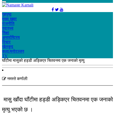
गृहपृष्ठ
मुख्य खबर
राजनीति
स्वास्थ्य
शिक्षा
अन्तर्राष्ट्रिय
विचार
खेलकुद
कला/मनाेरञ्जन
TV
घाँटीमा मासुको हड्डी अड्किएर चितवनमा एक जनाको मृत्यु
नमस्ते कर्णाली
मासु खाँदा घाँटीमा हड्डी अड्किएर चितवनमा एक जनाको
मृत्यु भएको छ ।