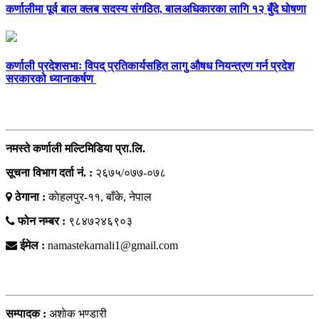
कर्णालीमा पूर्व बाल क्लब सदस्य संगठित, बालअधिकारका लागि १२ बुँदे घोषणा
कर्णाली प्रदेशसभाः विपद् प्रतिकार्यसहित लागु औषध नियन्त्रण गर्न प्रदेश
सरकारको ध्यानाकर्षण
सम्पर्क
नमस्ते कर्णाली मल्टिमिडिया प्रा.लि.
सूचना विभाग दर्ता नं. :
२६७५/०७७-०७८
ठेगाना :
काेहलपुर-११, बाँके, नेपाल
फोन नम्बर :
९८४७२४६९०३
ईमेल :
namastekarnali1@gmail.com
हाम्राे टिम
सम्पादक :
अशाेक भण्डारी