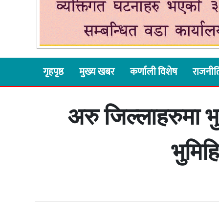
गृहपृष्ठ
मुख्य खबर
कर्णाली विशेष
राजनीत
अरु जिल्लाहरुमा भुम
भुमिह