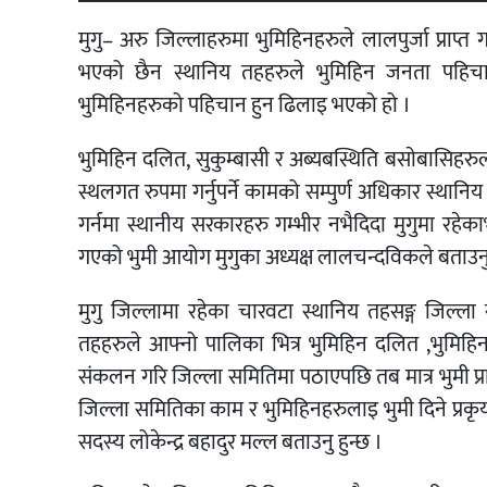
मुगु
–
अरु
जिल्लाहरुमा
भुमिहिनहरुले
लालपुर्जा
प्राप्त
ग
भएको
छैन
स्थानिय
तहहरुले
भुमिहिन
जनता
पहिच
भुमिहिनहरुको
पहिचान
हुन
ढिलाइ
भएको
हो
।
भुमिहिन
दलित
,
सुकुम्बासी
र
अब्यबस्थिति
बसाेबासिहरु
स्थलगत
रुपमा
गर्नुपर्ने
कामको
सम्पुर्ण
अधिकार
स्थानिय
गर्नमा
स्थानीय
सरकारहरु
गम्भीर
नभैदिदा
मुगुमा
रहेका
गएको
भुमी
आयोग
मुगुका
अध्यक्ष
लालचन्द
विकले
बताउन
मुगु
जिल्लामा
रहेका
चारवटा
स्थानिय
तहसङ्ग
जिल्ला
तहहरुले
आफ्नो
पालिका
भित्र
भुमिहिन
दलित
,
भुमिहि
संकलन
गरि
जिल्ला
समितिमा
पठाएपछि
तब
मात्र
भुमी
प्
जिल्ला
समितिका
काम
र
भुमिहिनहरुलाइ
भुमी
दिने
प्रकृ
सदस्य
लोकेन्द्र
बहादुर
मल्ल
बताउनु
हुन्छ
।