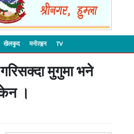
खेलकुद
मनोरञ्जन
TV
 गरिसक्दा मुगुमा भने
सकेन ।