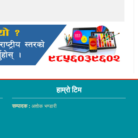
हाम्राे टिम
सम्पादक :
अशाेक भण्डारी