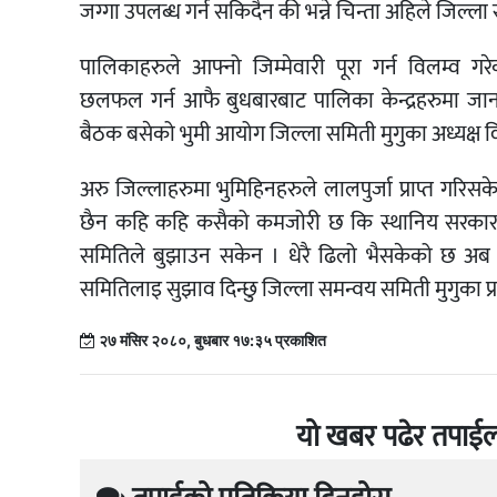
जग्गा
उपलब्ध
गर्न
सकिदैन
की
भन्ने
चिन्ता
अहिले
जिल्ला
पालिकाहरुले
आफ्नो
जिम्मेवारी
पूरा
गर्न
विलम्व
गरे
छलफल
गर्न
आफै
बुधबारबाट
पालिका
केन्द्रहरुमा
जा
बैठक
बसेको
भुमी
आयोग
जिल्ला
समिती
मुगुका
अध्यक्ष
व
अरु
जिल्लाहरुमा
भुमिहिनहरुले
लालपुर्जा
प्राप्त
गरिसक
छैन
कहि
कहि
कसैको
कमजोरी
छ
कि
स्थानिय
सरकार
समितिले
बुझाउन
सकेन
।
धेरै
ढिलो
भैसकेको
छ
अब
समितिलाइ
सुझाव
दिन्छु
जिल्ला
समन्वय
समिती
मुगुका
प
२७ मंसिर २०८०, बुधबार १७:३५ प्रकाशित
यो खबर पढेर तपाईल