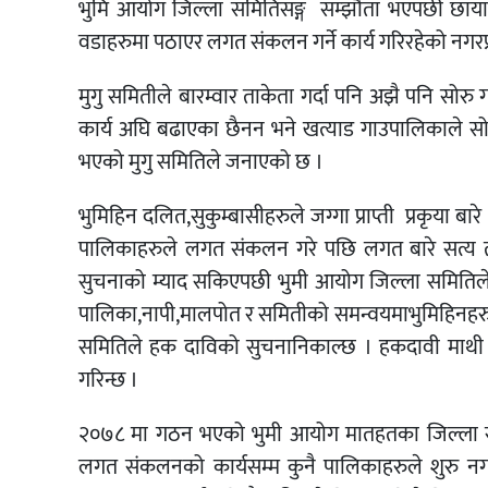
भुमि
आयोग
जिल्ला
समितिसङ्ग
सम्झौता
भएपछी
छाय
वडाहरुमा
पठाएर
लगत
संकलन
गर्ने
कार्य
गरिरहेको
नगरप
मुगु
समितीले
बारम्वार
ताकेता
गर्दा
पनि
अझै
पनि
सोरु
कार्य
अघि
बढाएका
छैनन
भने
खत्याड
गाउपालिकाले
स
भएको
मुगु
समितिले
जनाएको
छ
।
भुमिहिन
दलित
,
सुकुम्बासीहरुले
जग्गा
प्राप्ती
प्रकृया
बारे
पालिकाहरुले
लगत
संकलन
गरे
पछि
लगत
बारे
सत्य
सुचनाको
म्याद
सकिएपछी
भुमी
आयोग
जिल्ला
समितिल
पालिका
,
नापी
,
मालपोत
र
समितीको
समन्वयमा
भुमिहिनह
समितिले
हक
दाविको
सुचना
निकाल्छ
।
हकदावी
माथी
गरिन्छ
।
२०७८
मा
गठन
भएको
भुमी
आयोग
मातहतका
जिल्ला
लगत
संकलनको
कार्यसम्म
कुनै
पालिकाहरुले
शुरु
नग