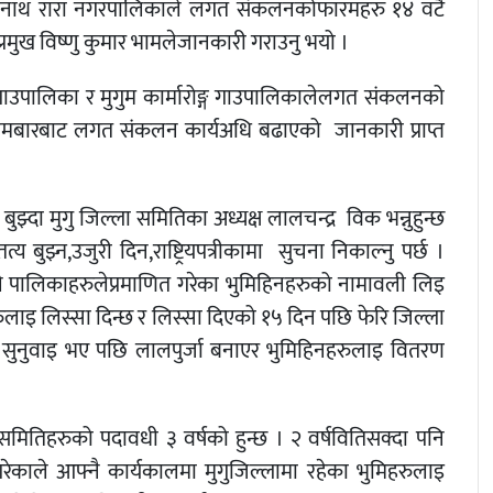
ानाथ
रारा
नगरपालिकाले
लगत
संकलनको
फारमहरु
१४
वटै
्रमुख
विष्णु
कुमार
भामले
जानकारी
गराउनु
भयो
।
गाउपालिका
र
मुगुम
कार्मारोङ्ग
गाउपालिकाले
लगत
संकलनको
ोमबारबाट
लगत
संकलन
कार्य
अधि
बढाएको
जानकारी
प्राप्त
बुझ्दा
मुगु
जिल्ला
समितिका
अध्यक्ष
लालचन्द्र
विक
भन्नुहुन्छ
तत्य
बुझ्न
,
उजुरी
दिन
,
राष्ट्रिय
पत्रीकामा
सुचना
निकाल्नु
पर्छ
।
े
पालिकाहरुले
प्रमाणित
गरेका
भुमिहिनहरुको
नामावली
लिइ
रुलाइ
लिस्सा
दिन्छ
र
लिस्सा
दिएको
१५
दिन
पछि
फेरि
जिल्ला
सुनुवाइ
भए
पछि
लालपुर्जा
बनाएर
भुमिहिनहरुलाइ
वितरण
समितिहरुको
पदावधी
३
वर्षको
हुन्छ
।
२
वर्ष
वितिसक्दा
पनि
रेकाले
आफ्नै
कार्यकालमा
मुगु
जिल्लामा
रहेका
भुमिहरुलाइ