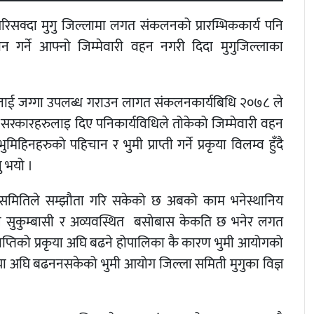
रिसक्दा
मुगु
जिल्लामा
लगत
संकलनको
प्रारम्भिक
कार्य
पनि
ान
गर्ने
आफ्नो
जिम्मेवारी
वहन
नगरी
दिदा
मुगु
जिल्लाका
लाई
जग्गा
उपलब्ध
गराउन
लागत
संकलन
कार्यबिधि
२०७८
ले
सरकारहरुलाइ
दिए
पनि
कार्यविधिले
तोकेको
जिम्मेवारी
वहन
भुमिहिनहरुको
पहिचान
र
भुमी
प्राप्ती
गर्ने
प्रकृया
विलम्व
हुँदै
ु
भयो
।
समितिले
सम्झौता
गरि
सकेको
छ
अबको
काम
भने
स्थानिय
न
सुकुम्बासी
र
अव्यवस्थित
बसोबास
के
कति
छ
भनेर
लगत
राप्तिको
प्रकृया
अघि
बढने
हो
पालिका
कै
कारण
भुमी
आयोगको
या
अघि
बढन
नसकेको
भुमी
आयोग
जिल्ला
समिती
मुगुका
विज्ञ