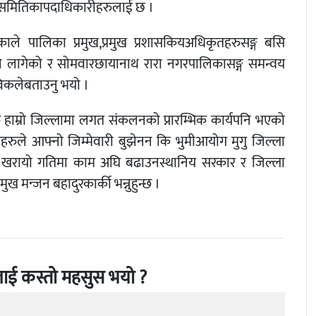
समितिका
पदाधिकारीहरुलाई
छ
।
काले
पालिका
प्रमुख
,
प्रमुख
प्रशासकिय
अधिकृतहरुसङ्ग
बसि
न
लागेको
र
सोमवार
छायानाथ
रारा
नगरपालिकासङ्ग
समन्वय
िकले
बताउनु
भयो
।
े
हाम्रो
जिल्लामा
लगत
संकलनको
प्रारम्भिक
कार्य
पनि
भएको
हरुले
आफ्नो
जिम्मेवारी
बुझेनन
कि
भुमी
आयोग
मुगु
जिल्ला
खरायो
गतिमा
काम
अघि
बढाउन
स्थानिय
सरकार
र
जिल्ला
्रमुख
मन्जन
बहादुर
कार्की
भन्नुहुन्छ
।
ाई कस्तो महसुस भयो ?