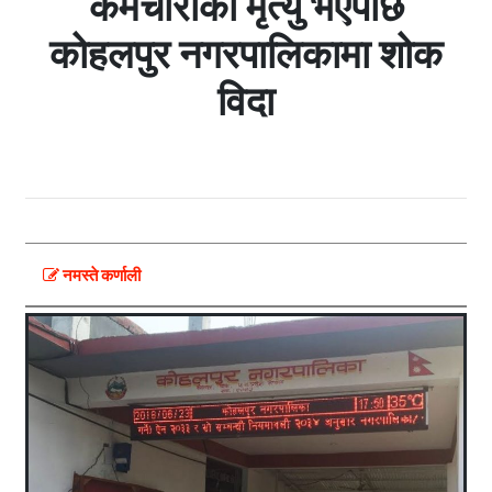
कर्मचारीको मृत्यु भएपछि
कोहलपुर नगरपालिकामा शोक
विदा
नमस्ते कर्णाली