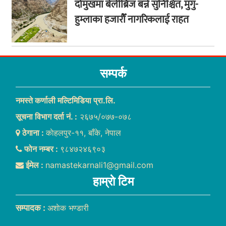
दोमुखमा बेलीब्रिज बन्ने सुनिश्चित, मुगु-
हुम्लाका हजारौँ नागरिकलाई राहत
सम्पर्क
नमस्ते कर्णाली मल्टिमिडिया प्रा.लि.
सूचना विभाग दर्ता नं. :
२६७५/०७७-०७८
ठेगाना :
काेहलपुर-११, बाँके, नेपाल
फोन नम्बर :
९८४७२४६९०३
ईमेल :
namastekarnali1@gmail.com
हाम्राे टिम
सम्पादक :
अशाेक भण्डारी