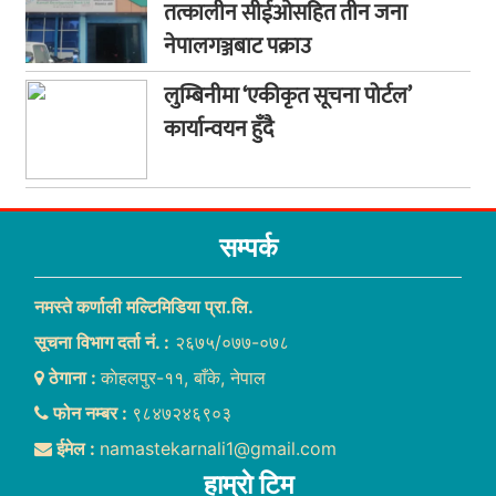
तत्कालीन सीईओसहित तीन जना
नेपालगञ्जबाट पक्राउ
लुम्बिनीमा ‘एकीकृत सूचना पोर्टल’
कार्यान्वयन हुँदै
सम्पर्क
नमस्ते कर्णाली मल्टिमिडिया प्रा.लि.
सूचना विभाग दर्ता नं. :
२६७५/०७७-०७८
ठेगाना :
काेहलपुर-११, बाँके, नेपाल
फोन नम्बर :
९८४७२४६९०३
ईमेल :
namastekarnali1@gmail.com
हाम्राे टिम