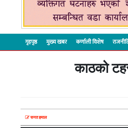
गृहपृष्ठ
मुख्य खबर
कर्णाली विशेष
राजनीत
काठको टहर
सनत हमाल