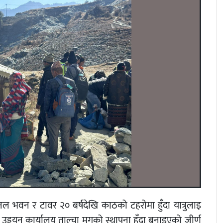
नल भवन र टावर २० बर्षदेखि काठको टहरोमा हुँदा यात्रुलाइ
यन कार्यालय ताल्चा मुगुको स्थापना हुँदा बनाइएको जीर्ण