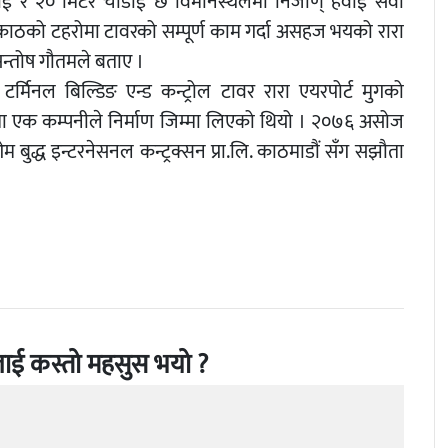
बाई र २० मिटर चौडाई छ विमानस्थलमा निजीण् हवाई सेवा
य काठको टहरोमा टावरको सम्पूर्ण काम गर्दा असहज भयको रारा
 सन्तोष गौतमले बताए ।
मिनल बिल्डिङ एन्ड कन्ट्रोल टावर रारा एयरपोर्ट मुगको
 एक कम्पनीले निर्माण जिम्मा लिएको थियो । २०७६ असोज
बुद्ध इन्टरनेसनल कन्ट्रक्सन प्रा.लि. काठमाडौं सँग सझौता
।
ाई कस्तो महसुस भयो ?