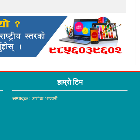
हाम्राे टिम
सम्पादक :
अशाेक भण्डारी