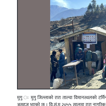
मुगु ः मुगु जिल्लाको रारा ताल्चा विमानस्थलको टर्मि
असहज भएको छ । वि.सं.म २०५५ सालमा रारा नागरिक उड्ड