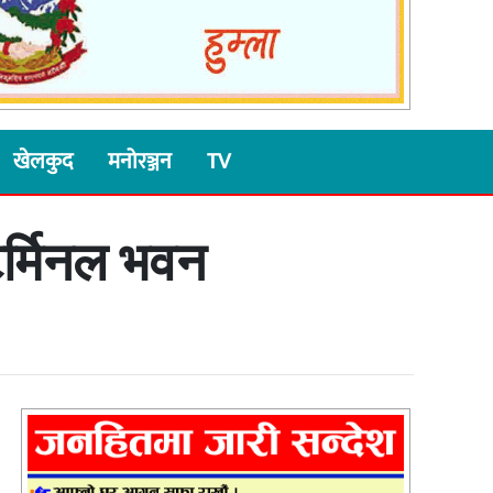
खेलकुद
मनोरञ्जन
TV
र्मिनल भवन