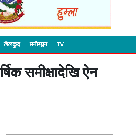
खेलकुद
मनोरञ्जन
TV
षिक समीक्षादेखि ऐन