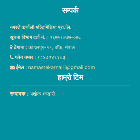
सम्पर्क
नमस्ते कर्णाली मल्टिमिडिया प्रा.लि.
सूचना विभाग दर्ता नं. :
२६७५/०७७-०७८
ठेगाना :
काेहलपुर-११, बाँके, नेपाल
फोन नम्बर :
९८४७२४६९०३
ईमेल :
namastekarnali1@gmail.com
हाम्राे टिम
सम्पादक :
अशाेक भण्डारी