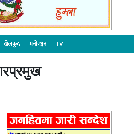
खेलकुद
मनोरञ्जन
TV
गरप्रमुख