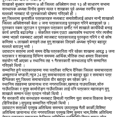
शाखाको बुधबार सम्पन्न ७ औ जिल्ला अधिबेशन तथा १३ औ साधारण सभामा
सस्थापक अध्यक्ष विनोद कुमार मल्ल र शाखाका पुर्व अध्यक्ष स्वर्गीय सुमन
मल्लको नामबाट यो पुरस्कारको घोषणा गरिएको हो ।
मुगु जिल्लामा कृयाशील पत्रकारहरु मध्यबाट समावेशीलाई आधार मान्दै शाखाको
जिल्ला अधिवेशनको बेला २ जना पत्रकारलाइ पुरस्कृत गरिने बताइएको छ ।
पुरस्कार रकम जुटाउन र पुरस्कृत पत्रकार छनौट गर्न शाखाले कार्यविधी बनाइ
कार्य अगाडि बढाउनेछ । संकलित रकम एउटा अक्षयकोष स्थापना गरेर त्यसैमा
जम्मा भएको रकमबाट आएको व्याजबाट पत्रकारलाइ पुरस्कृत गरिने र यो कोष
कम्तिमा ५ लाखको बनाइने लक्ष मुगु शाखाका लिएको अध्यक्ष नृपेन्द्र बहादुर
मल्लले बताउनु भयो ।
उदघाटन सत्रमा लामो समय देखि पत्रकारिता गरि रहेका शाखामा आवद्ध ३ जना
पत्रकार र शाखालाइ विभिन्न समयमा आर्थिक,भौतिक तथा क्षमता विकासमा
सहयोग गर्दै आएका ४ स्थानिय तह १ गैरसरकारी सस्थालाइ पनि सम्मानित
गरिएको थियो ।
सम्मानित हुने पत्रकारहरुमा नया पत्रीका राष्टिय दैनिका जिल्ला समाचारदाता
अच्युतराज भण्डारी,न्युज 24 मुगु समाचारदाता दान बहादुर बुढा र समाचार पत्र
दैनिकका मुगु जिल्ला समाचारदाता वीर बहादुर बम रहेका छन ।
स्थानिय तहहरुमा छायानाथ रारा नगरपालिका,खत्याड गाउपालिका,सोरु
गाउँपालिका र मुगुम कार्मारोङ्ग गाउँपालिका लाई पनि पत्रकार महासङ्ग मुगु
शाखाले सम्मान पत्र प्रदान गरेको थियो ।
गैर सरकारी संघ सस्थाहरु मध्यबाट हिमाली ग्रामिण युवा समाज विकास केन्द्र
(हिरिसडेक ) मुगुलाइ सम्मानित गरिएको थियो ।
उदघाटन सत्रको प्रमुख अतिथिमा समन्वय उपप्रमुख नैली कार्की,विशिष्ट
अतिथिमा छायानाथ रारा नगरपालिका प्रमुख विष्णु कुमार भाम,विशेष अतिथिमा