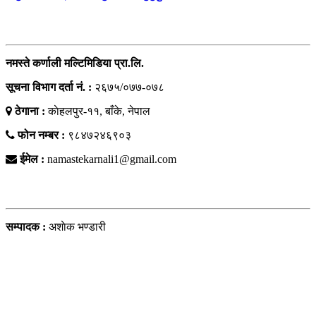
सम्पर्क
नमस्ते कर्णाली मल्टिमिडिया प्रा.लि.
सूचना विभाग दर्ता नं. :
२६७५/०७७-०७८
ठेगाना :
काेहलपुर-११, बाँके, नेपाल
फोन नम्बर :
९८४७२४६९०३
ईमेल :
namastekarnali1@gmail.com
हाम्राे टिम
सम्पादक :
अशाेक भण्डारी