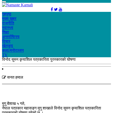
गृहपृष्ठ
मुख्य खबर
राजनीति
स्वास्थ्य
शिक्षा
अन्तर्राष्ट्रिय
विचार
खेलकुद
कला/मनाेरञ्जन
TV
विनोद सुमन कृयाशिल पत्रकारिता पुरस्कारको घोषणा
सनत हमाल
मुगु बैशाख ५ गते,
नेपाल पत्रकार महासङ्ग मुगु शाखाले विनोद सुमन कृयाशिल पत्रकारिता
पुरस्कारको घोषणा गरेको छ ।