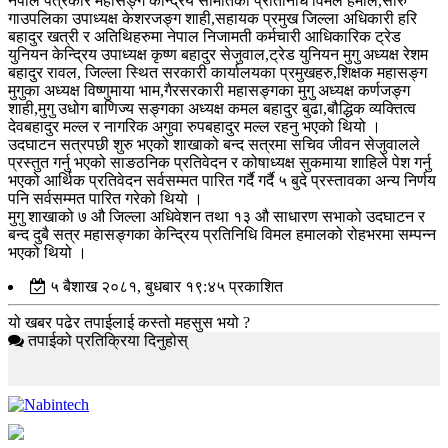
नेपाल पत्रकार महासङ्ग केन्द्रिय समितिका प्रतिनिधि विमल हमाल,सोरु
गाउपलिका उपाध्यक्ष केशरजङ्ग शाही,सहायक प्रमुख जिल्ला अधिकारी हरि
बहादुर खत्री र अतिथिहरुमा नेपाल निजामती कर्मचारी आधिकारिक ट्रेड
युनियन केन्द्रिय उपाध्यक्ष कृष्ण बहादुर सेजुवाल,ट्रेड युनियन मुगु अध्यक्ष रेशम
बहादुर रावल, जिल्ला स्थित सरकारी कार्यालयका प्रमुखहरु,शिक्षक महासङ्ग
मुगुका अध्यक्ष विष्णुमाया भाम,गैरसरकारी महासङ्गका मुगु अध्यक्ष कर्णजङ्ग
शाही,मुगु उधोग बाणिज्य सङ्गका अध्यक्ष कमल बहादुर बुढा,बौद्धिक व्यक्तित्व
देवबहादुर मल्ल र नागरिक अगुवा रुपबहादुर मल्ल रहनु भएको थियो ।
उदघाटन सत्रपछी शुरु भएको शाखाको बन्द सत्रमा सचिव जीवन सेजुवालले
प्रस्तुत गर्नु भएको साङठनिक प्रतिवेदन र कोषाध्यक्ष सुकमाया शाहिले पेश गर्नु
भएको आर्थिक प्रतिवेदन सर्वसम्मत पारित गर्दै गर्दै ५ बुदे प्रस्तावका अन्य निर्णय
पनि सर्वसम्मत पारित गरेको थियो ।
मुगु शाखाको ७ औ जिल्ला अधिवेशन तथा १३ औ साधारण सभाको उदघाटन र
बन्द दुबै सत्र महासङ्गका केन्द्रिय प्रतिनिधि विमल हमालको रोहभरमा सम्पन्न
भएको थियो ।
५ बैशाख २०८१, बुधबार १९:४५ प्रकाशित
यो खबर पढेर तपाईलाई कस्तो महसुस भयो ?
तपाईको प्रतिक्रिया दिनुहोस्