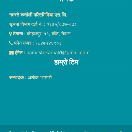
नमस्ते कर्णाली मल्टिमिडिया प्रा.लि.
सूचना विभाग दर्ता नं. :
२६७५/०७७-०७८
ठेगाना :
काेहलपुर-११, बाँके, नेपाल
फोन नम्बर :
९८४७२४६९०३
ईमेल :
namastekarnali1@gmail.com
हाम्राे टिम
सम्पादक :
अशाेक भण्डारी