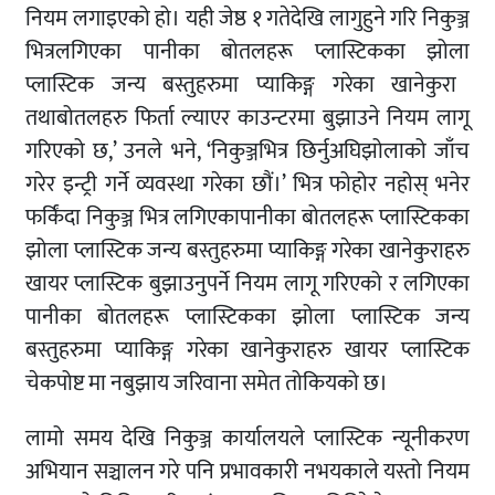
नियम
लगाइएको
हो।
यही
जेष्ठ
१
गतेदेखि
लागुहुने गरि
निकुञ्ज
भित्र
लगिएका
पानीका
बोतलहरू
प्लास्टिकका
झोला
प्लास्टिक जन्य बस्तुहरुमा प्याकिङ्ग गरेका खानेकुरा
तथा
बोतलहरु फिर्ता
ल्याएर
काउन्टरमा
बुझाउने
नियम
लागू
गरिएको
छ
,’
उनले
भने
, ‘
निकुञ्जभित्र
छिर्नुअघि
झोलाको
जाँच
गरेर
इन्ट्री
गर्ने
व्यवस्था
गरेका
छौं।
’
भित्र
फोहोर
नहोस्
भनेर
फर्किंदा
निकुञ्ज भित्र
लगिएका
पानीका
बोतलहरू
प्लास्टिकका
झोला
प्लास्टिक जन्य बस्तुहरुमा प्याकिङ्ग गरेका खानेकुराहरु
खायर
प्लास्टिक बुझाउनुपर्ने
नियम
लागू
गरिएको
र
लगिएका
पानीका
बोतलहरू
प्लास्टिकका
झोला
प्लास्टिक जन्य
बस्तुहरुमा प्याकिङ्ग गरेका खानेकुराहरु खायर
प्लास्टिक
चेकपोष्ट मा नबुझाय जरिवाना समेत तोकियको
छ।
लामो समय
देखि
निकुञ्ज
कार्यालयले
प्लास्टिक
न्यूनीकरण
अभियान
सञ्चालन
गरे
पनि प्रभावकारी नभयकाले यस्तो नियम