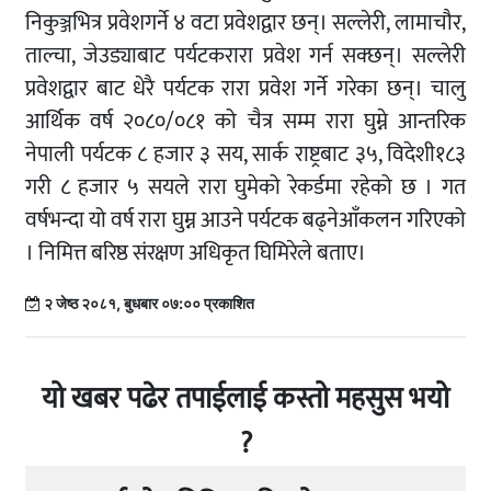
निकुञ्जभित्र
प्रवेशगर्ने
४
वटा
प्रवेशद्वार
छन्।
सल्लेरी
,
लामाचौर
,
ताल्चा
,
जेउड्याबाट
पर्यटक
रारा
प्रवेश
गर्न
सक्छन्।
सल्लेरी
प्रवेशद्वार बाट
धेरै
पर्यटक
रारा
प्रवेश
गर्ने
गरेका
छन्।
चालु
आर्थिक
वर्ष २०८०/०८१ को
चैत्र सम्म
रारा
घुम्ने
आन्तरिक
नेपाली
पर्यटक
८
हजार
३
सय
,
सार्क
राष्ट्रबाट
३५
,
विदेशी
१८३
गरी
८
हजार
५
सयले
रारा
घुमेको
रेकर्डमा
रहेको
छ
।
गत
वर्षभन्दा
यो
वर्ष
रारा
घुम्न
आउने
पर्यटक
बढ्ने
आँकलन
गरिएको
।
निमित्त
बरिष्ठ संरक्षण
अधिकृत
घिमिरेले
बताए।
२ जेष्ठ २०८१, बुधबार ०७:०० प्रकाशित
यो खबर पढेर तपाईलाई कस्तो महसुस भयो
?