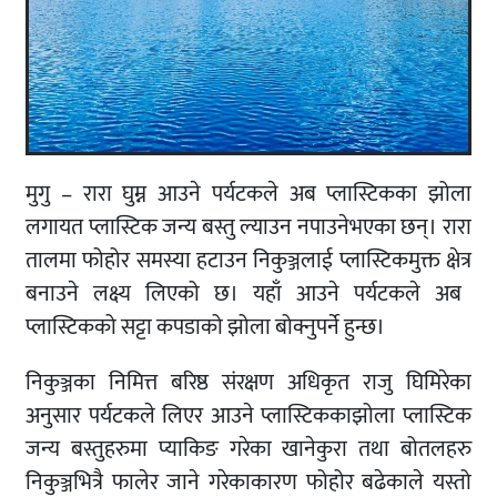
मुगु
–
रारा
घुम्न
आउने
पर्यटकले
अब
प्लास्टिकका
झोला
लगायत
प्लास्टिक जन्य बस्तु ल्याउन
नपाउने
भएका
छन्।
रारा
तालमा
फोहोर
समस्या
हटाउन
निकुञ्जलाई
प्लास्टिकमुक्त
क्षेत्र
बनाउने लक्ष्य लिएको छ।
यहाँ
आउने
पर्यटकले
अब
प्लास्टिकको
सट्टा
कपडाको
झोला
बोक्नुपर्ने
हुन्छ।
निकुञ्जका
निमित्त बरिष्ठ
संरक्षण
अधिकृत
राजु घिमिरेका
अनुसार
पर्यटकले
लिएर
आउने
प्लास्टिकका
झोला
प्लास्टिक
जन्य बस्तुहरुमा प्याकिङ गरेका खानेकुरा
तथा
बोतलहरु
निकुञ्जभित्रै
फालेर
जाने
गरेका
कारण
फोहोर
बढेकाले
यस्तो