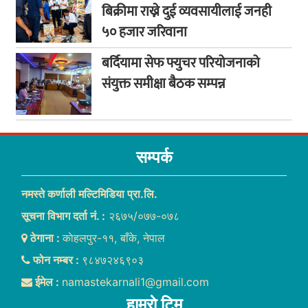
बिक्रीमा राख्ने दुई व्यवसायीलाई जनही
५० हजार जरिवाना
बर्दियामा सेफ फ्युचर परियोजनाको
संयुक्त समीक्षा बैठक सम्पन्न
सम्पर्क
नमस्ते कर्णाली मल्टिमिडिया प्रा.लि.
सूचना विभाग दर्ता नं. :
२६७५/०७७-०७८
ठेगाना :
काेहलपुर-११, बाँके, नेपाल
फोन नम्बर :
९८४७२४६९०३
ईमेल :
namastekarnali1@gmail.com
हाम्राे टिम