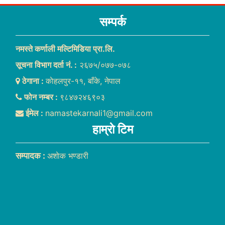
सम्पर्क
नमस्ते कर्णाली मल्टिमिडिया प्रा.लि.
सूचना विभाग दर्ता नं. :
२६७५/०७७-०७८
ठेगाना :
काेहलपुर-११, बाँके, नेपाल
फोन नम्बर :
९८४७२४६९०३
ईमेल :
namastekarnali1@gmail.com
हाम्राे टिम
सम्पादक :
अशाेक भण्डारी