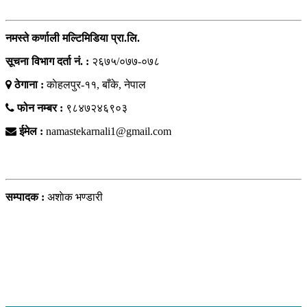
नमस्ते कर्णाली मल्टिमिडिया प्रा.लि.
सूचना विभाग दर्ता नं. :
२६७५/०७७-०७८
ठेगाना :
काेहलपुर-११, बाँके, नेपाल
फोन नम्बर :
९८४७२४६९०३
ईमेल :
namastekarnali1@gmail.com
हाम्राे टिम
सम्पादक :
अशाेक भण्डारी