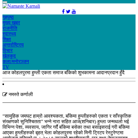
गृहपृष्ठ
मुख्य खबर
राजनीति
स्वास्थ्य
शिक्षा
अन्तर्राष्ट्रिय
विचार
खेलकुद
कला/मनाेरञ्जन
TV
आज कोहलपुरमा हुम्ली एकता समाज बाँकेको शुभकामना आदानप्रदान हुँदै
नमस्ते कर्णाली
“सामुहिक जमघट हाम्रो आवश्यकता, बाँकेमा हुम्लीहरुको एकता र साँस्कृतिक
संरक्षणको सुनिश्चितता” भन्ने नारा सहित आज(शनिबार) हुम्ला जन्मथलो भई
विभिन्न पेशा, व्यवसाय, जागिर गर्दै बाँकेमा बसेका तथा बसाइसराई गरी बाँकेमा
आएका हुम्लीहरुको बृहत् भेला कोहलपुरमा रहेको मिनी ट्रिटप रेस्टुरेण्टमा