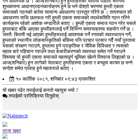
गर्न आवश्यक छ’। आज(शनिबार) हुने हुम्लीहरुको भेलामा पहिलो चरणमा
शुभकामना आदानप्रदानकार्यक्रम हुने छ भने दोश्रो चरणमा हुम्ली एकता
समाजको गठनको बारेमा सामान्य अवधारणा प्रस्तुत गरिने छ । तत्पश्चात सो
अवधारणा माथि छलफल गरी हुम्ली एकता समाजको तदर्थसमिति गठन गरिने
कार्यक्रम रहेको अशोक भण्डारीले बताए । हुम्ली एकता समाज गठन गरेर यसले
हुम्लाबाट बाँके आएका हुम्लीहरुलाई पर्ने विभिन्न समस्याहरुमा सहयोग गर्ने छ ।
जस्तैः बिरामी भई आएका हुम्लीहरुलाई आवश्यक पर्ने रगतको व्यवस्थापन गर्ने,
हुम्लाको स्थानीय लोकसांस्कृतिको बाँकेमा पनि प्रचार प्रसार गर्दै नयाँ पुस्तामा
यसको संरक्षण गराउने, हुम्लामा हुने प्राकृतिक र जैविक विविधता र त्यसको
महत्व बारे पहिचान गराउने तथा बजारीकरणको व्यवस्था समेत गर्ने गराउने
विषयमा यो हुम्ली एकता समाजले महत्वपूर्ण भूमिका खेल्ने विश्वास लिइएको छ ।
आज(शनिबार) हुन लागेको भेलाबाट हुम्लीहरुमा एकता र बन्धुत्व कायम छ भन्ने
सन्देश समेत प्रवाह हुने महताराले बताए ।
१० कार्तिक २०८१, शनिबार ०९:४३ प्रकाशित
यो खबर पढेर तपाईलाई कस्तो महसुस भयो ?
तपाईको प्रतिक्रिया दिनुहोस्
ताजा खबर