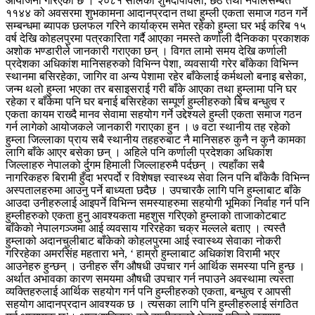
आयोजना गरिएको छ । २०८१ सालको शुभदीपावली, छठ तथा नेपालसम्बत
११४४ को अवसरमा शुभकामना आदानप्रदान तथा हुम्ली एकता समाज गठन गर्ने
सम्बन्धमा ब्यापक छलफल गरिने कार्याक्रम समेत रहेको हुम्ला घर भई करिब १५
वर्ष देखि कोहलपुरमा पत्रकारिता गर्दै आएका नमस्ते कर्णाली दैनिकका प्रकाशक
अशोक भण्डारीले जानकारी गराएका छन् । विगत लामो समय देखि कर्णाली
प्रदेशका अधिकांश मानिसहरुको विभिन्न पेशा, व्यवसायी गरेर बाँकेका विभिन्न
स्थानमा बसिरहेका, जागिर वा अन्य पेशामा रहेर बाँकेलाई कर्मथलो बनाइ बसेका,
जन्म थलो हुम्ला भएका तर बसाइसराई गरी बाँके आएका तथा हुम्लामा पनि घर
रहेका र बाँकेमा पनि घर बनाई बसिरहेका सम्पूर्ण हुम्लीहरुको बिच बन्धुत्व र
एकता कायम राख्दै मानव सेवामा सहयोग गर्ने उद्देश्यले हुम्ली एकता समाज गठन
गर्न लागेको आयोजकले जानकारी गराएका हुन । ७ वटा स्थानीय तह रहेको
हुम्ला जिल्लाका प्राय सबै स्थानीय तहहरुबाट नै मानिसहरु कुनै न कुनै कामका
लागि बाँके आएर बसेका छन् । अहिले पनि कर्णाली प्रदेशका अधिकांश
जिल्लाहरु नेपालको र्दुगम हिमाली जिल्लाहरुमै पर्दछन् । त्यहाँका सबै
नागरिकहरु बिरामी हुँदा भरपर्दो र विशेषज्ञ स्वास्थ्य सेवा लिन पनि बाँकेकै विभिन्न
अस्पतालहरुमा आउनु पर्ने बाध्यता छदैछ । उपचारकै लागि पनि हुम्लाबाट बाँके
आउदा उनीहरुलाई आइपर्ने विभिन्न समस्याहरुमा सहयोगी भूमिका निर्वाह गर्न पनि
हुम्लीहरुको एकता हुनु आवश्यकता महशुस गरिएको हुम्लाको ताजाकोटबाट
बाँकेको नेपालगञ्जमा आई व्यवसाय गरिरहेका चक्र मल्लले बताए । त्यस्तै
हुम्लाको अदानचुलीबाट बाँकेको कोहलपुरमा आई स्वास्थ्य सेवाका नोकरी
गरिरहेका अमरसिंह महतारा भने, ‘ हाम्रो हुम्लाबाट अधिकांश विरामी भएर
आउनेहरु हुन्छन् । उनीहरु सँग औषधी उपचार गर्न आर्थिक समस्या पनि हुन्छ ।
अर्थात अभावका कारण समयमा औषधी उपचार गर्न नपाउने अवस्थामा त्यस्ता
व्यक्तिहरुलाई आर्थिक सहयोग गर्न पनि हुम्लीहरुको एकता, बन्धुत्व र आपसी
सहयोग आदानप्रदान आवश्यक छ । त्यसका लागि पनि हुम्लीहरुलाई संगठित