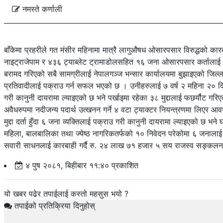
नमस्ते कर्णाली
बाँकेमा प्रहरीले गत मंसीर महिनामा मात्रै लागुऔषध ओसारपसार विरुद्धको कार
नाइट्राजेपाम र ४३६ ट्याब्लेट ट्रामाडोलसहित १६ जना ओसारपसार कर्ताला
बरामद गरिएको सबै सामग्रीलाई नेपालगञ्ज भन्सार कार्यालयमा बुझाइएको जिल्ल
प्रतिवादीलाई पक्राउ गर्न सफल भएको छ । उनीहरुलाई ७ वर्ष २ महिना २० दिन
गरी कानुनी दायरामा ल्याइएको छ भने पर्खाइमा रहेका ३८ मुद्दालाई फछर्यौट 
अवैधरुपमा नदीजन्य पदार्थ उत्खनन गर्ने ४ वटा ट्याक्टर नियन्त्रणमा लिएर 
मुद्दा दर्ता हुँदा ६ जना व्यक्तिलाई पक्राउ गरी कानुनी दायरामा ल्याइएको छ 
महिला, बालबालिका तथा ज्येष्ठ नागरिकतर्फको १० निवेदन परेकोमा ६ जनाला
सवारी साधनलाई कारबाही गर्दै रु. २४ लाख ७१ हजार ५ सय राजस्व सङ्कलन ग
४ पुष २०८१, बिहीबार ११:४० प्रकाशित
यो खबर पढेर तपाईलाई कस्तो महसुस भयो ?
तपाईको प्रतिक्रिया दिनुहोस्