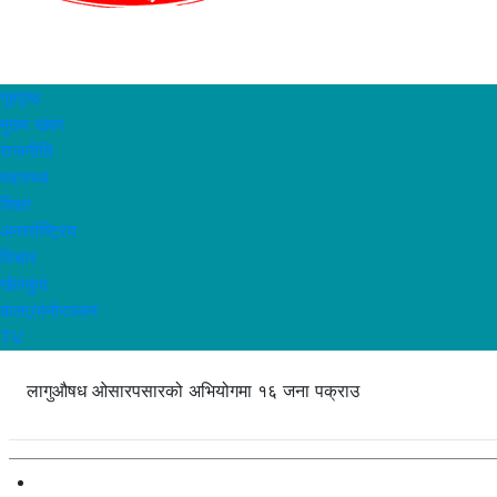
गृहपृष्ठ
मुख्य खबर
राजनीति
स्वास्थ्य
शिक्षा
अन्तर्राष्ट्रिय
विचार
खेलकुद
कला/मनाेरञ्जन
TV
लागुऔषध ओसारपसारको अभियोगमा १६ जना पक्राउ