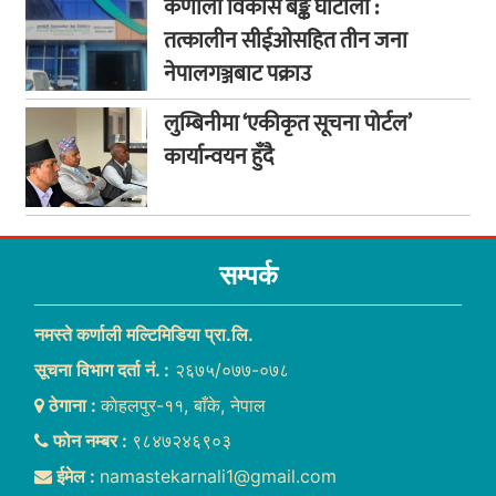
कर्णाली विकास बैङ्क घोटाला :
तत्कालीन सीईओसहित तीन जना
नेपालगञ्जबाट पक्राउ
लुम्बिनीमा ‘एकीकृत सूचना पोर्टल’
कार्यान्वयन हुँदै
सम्पर्क
नमस्ते कर्णाली मल्टिमिडिया प्रा.लि.
सूचना विभाग दर्ता नं. :
२६७५/०७७-०७८
ठेगाना :
काेहलपुर-११, बाँके, नेपाल
फोन नम्बर :
९८४७२४६९०३
ईमेल :
namastekarnali1@gmail.com