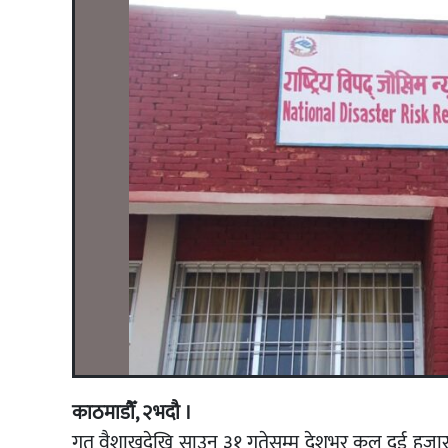
काठमाडौँ, २भदौ ।
गत वैशाखदेखि साउन ३१ गतेसम्म देशभर कुल दुई हजार