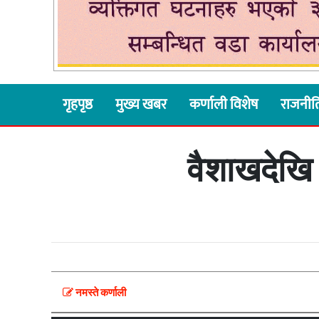
गृहपृष्ठ
मुख्य खबर
कर्णाली विशेष
राजनीत
वैशाखदेखि
नमस्ते कर्णाली