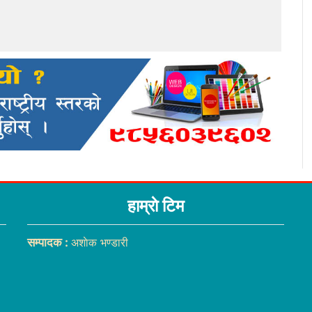
हाम्राे टिम
सम्पादक :
अशाेक भण्डारी