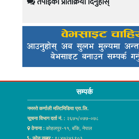
तपाईको प्रतिक्रिया दिनुहोस्
सम्पर्क
नमस्ते कर्णाली मल्टिमिडिया प्रा.लि.
सूचना विभाग दर्ता नं. :
२६७५/०७७-०७८
ठेगाना :
काेहलपुर-११, बाँके, नेपाल
फोन नम्बर :
९८४७२४६९०३