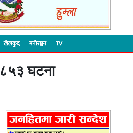
खेलकुद
मनोरञ्जन
TV
र ८५३ घटना