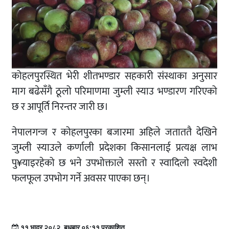
कोहलपुरस्थित भेरी शीतभण्डार सहकारी संस्थाका अनुसार
माग बढेसँगै ठूलो परिमाणमा जुम्ली स्याउ भण्डारण गरिएको
छ र आपूर्ति निरन्तर जारी छ।
नेपालगन्ज र कोहलपुरका बजारमा अहिले जताततै देखिने
जुम्ली स्याउले कर्णाली प्रदेशका किसानलाई प्रत्यक्ष लाभ
पु¥याइरहेको छ भने उपभोक्ताले सस्तो र स्वादिलो स्वदेशी
फलफूल उपभोग गर्ने अवसर पाएका छन्।
११ भाद्र २०८२, बुधबार ०६:११ प्रकाशित