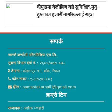
दोमुखमा बेलीब्रिज बन्ने सुनिश्चित, मुगु-
हुम्लाका हजारौँ नागरिकलाई राहत
सम्पर्क
नमस्ते कर्णाली मल्टिमिडिया प्रा.लि.
सूचना विभाग दर्ता नं. :
२६७५/०७७-०७८
ठेगाना :
काेहलपुर-११, बाँके, नेपाल
फोन नम्बर :
९८४७२४६९०३
ईमेल :
namastekarnali1@gmail.com
हाम्राे टिम
सम्पादक :
अशाेक भण्डारी