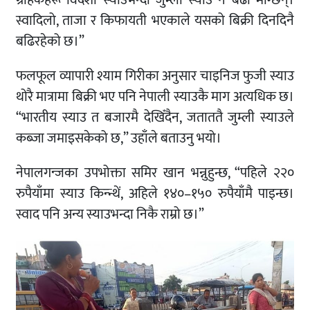
ग्राहकहरू विदेशी स्याउभन्दा जुम्ली स्याउ नै बढी माग्छन्।
स्वादिलो, ताजा र किफायती भएकाले यसको बिक्री दिनदिनै
बढिरहेको छ।”
फलफूल व्यापारी श्याम गिरीका अनुसार चाइनिज फुजी स्याउ
थोरै मात्रामा बिक्री भए पनि नेपाली स्याउकै माग अत्यधिक छ।
“भारतीय स्याउ त बजारमै देखिँदैन, जताततै जुम्ली स्याउले
कब्जा जमाइसकेको छ,” उहाँले बताउनु भयो।
नेपालगन्जका उपभोक्ता समिर खान भन्नुहुन्छ, “पहिले २२०
रुपैयाँमा स्याउ किन्न्थें, अहिले १४०–१५० रुपैयाँमै पाइन्छ।
स्वाद पनि अन्य स्याउभन्दा निकै राम्रो छ।”