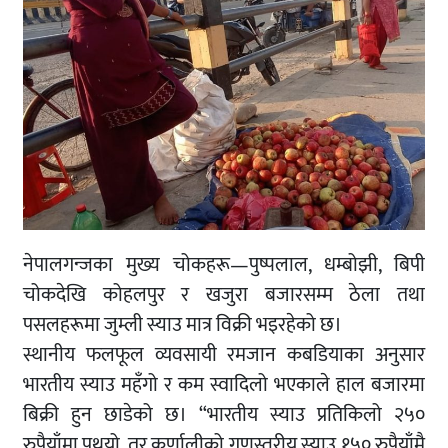
नेपालगन्जका मुख्य चोकहरू—पुष्पलाल, धम्बोझी, बिपी
चोकदेखि कोहलपुर र खजुरा बजारसम्म ठेला तथा
पसलहरूमा जुम्ली स्याउ मात्र विक्री भइरहेको छ।
स्थानीय फलफूल व्यवसायी रमजान कबडियाका अनुसार
भारतीय स्याउ महँगो र कम स्वादिलो भएकाले हाल बजारमा
बिक्री हुन छाडेको छ। “भारतीय स्याउ प्रतिकिलो २५०
रुपैयाँमा पथ्र्यो, तर कर्णालीको गुणस्तरीय स्याउ १५० रुपैयाँमै