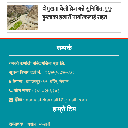
दोमुखमा बेलीब्रिज बन्ने सुनिश्चित, मुगु-
हुम्लाका हजारौँ नागरिकलाई राहत
सम्पर्क
नमस्ते कर्णाली मल्टिमिडिया प्रा.लि.
सूचना विभाग दर्ता नं. :
२६७५/०७७-०७८
ठेगाना :
काेहलपुर-११, बाँके, नेपाल
फोन नम्बर :
९८४७२४६९०३
ईमेल :
namastekarnali1@gmail.com
हाम्राे टिम
सम्पादक :
अशाेक भण्डारी