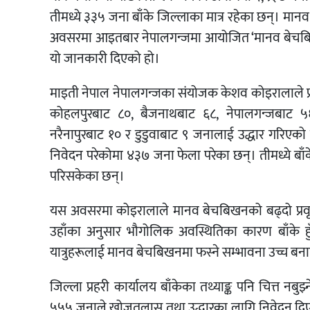
तीमध्ये ३३५ जना बाँके जिल्लाका मात्र रहेका छन्। मा
अवसरमा आइतबार नेपालगन्जमा आयोजित ‘मानव बेचबिखनविरुद
यो जानकारी दिएको हो।
माइती नेपाल नेपालगन्जका संयोजक केशव कोइरालाले प्रस्त
कोहलपुरबाट ८०, बैजनाथबाट ६८, नेपालगन्जबाट ५
नरैनापुरबाट १० र डुडुवाबाट ९ जनालाई उद्धार गरि
निवेदन परेकोमा ४३७ जना फेला परेका छन्। तीमध्ये बाँक
परिसकेका छन्।
यस अवसरमा कोइरालाले मानव बेचबिखनको बढ्दो प्रवृत्ति, 
उहाँका अनुसार भौगोलिक अवस्थितिका कारण बाँके हुँदै
यात्रुहरूलाई मानव बेचबिखनमा फस्ने सम्भावना उच्च ब
जिल्ला प्रहरी कार्यालय बाँकेका तथ्याङ्क पनि चित्त नब
५५५ जनाले खोजतलास तथा उद्धारका लागि निवेदन दिए