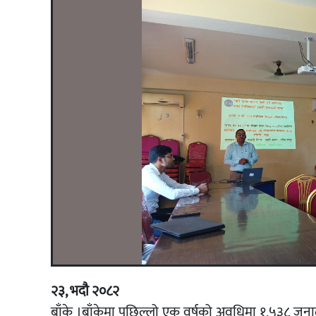
२३, भदौ २०८२
बाँके ।बाँकेमा पछिल्लो एक वर्षको अवधिमा १,५३८ जना