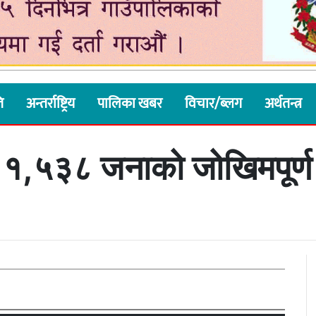
ि
अन्तर्राष्ट्रिय
पालिका खबर
विचार/ब्लग
अर्थतन्त्र
मै १,५३८ जनाको जोखिमपूर्ण 