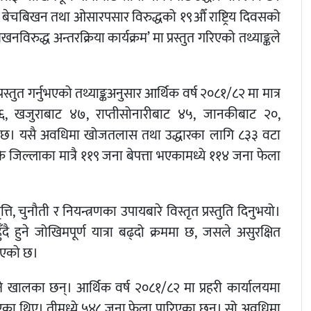
नव बेचबिखन तथा ओसारपसार विरुद्धको १९औँ राष्ट्रिय दिवसको
्ध अन्तरक्रिया कार्यक्रम’ मा प्रस्तुत गरिएको तथ्याङ्कले
ुत गर्नुभएको तथ्याङ्कअनुसार आर्थिक वर्ष २०८१/८२ मा मात्र
६, खजुराबाट ४७, राप्तीसोनारीबाट ४५, जानकीबाट २०,
एको छ। यसै अवधिमा खोजतलास तथा उद्धारका लागि ८३३ वटा
े जिल्लाका मात्रै ११९ जना बेपत्ता भएकामध्ये ११४ जना फेला
चुनौती र नियन्त्रणका उपायबारे विस्तृत प्रस्तुति दिनुभयो।
 हुने जोखिमपूर्ण यात्रा बढ्दो क्रममा छ, जसले असुरक्षित
नाएको छ।
ुझ्ने खालका छन्। आर्थिक वर्ष २०८१/८२ मा प्रहरी कार्यालयमा
का थिए। तीमध्ये ५४८ जना फेला पारिएका छन्। सो अवधिमा