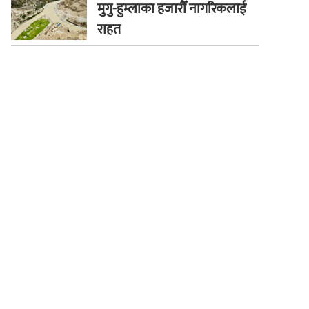
मुगु-हुम्लाका हजारौँ नागरिकलाई
राहत