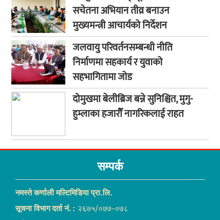
सचेतना अभियान तीव्र बनाउन
मुख्यमन्त्री आचार्यको निर्देशन
जलवायु परिवर्तनसम्बन्धी नीति
निर्माणमा सहकार्य र युवाको
सहभागितामा जोड
दोमुखमा बेलीब्रिज बन्ने सुनिश्चित, मुगु-
हुम्लाका हजारौँ नागरिकलाई राहत
सम्पर्क
नमस्ते कर्णाली मल्टिमिडिया प्रा.लि.
सूचना विभाग दर्ता नं. :
२६७५/०७७-०७८