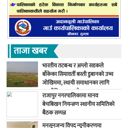
ताजा खबर
भारतीय तटबन्ध र अग्लो सडकले
बाँकेका सिमावर्ती बस्ती डुबानको उच्च
जोखिममा, स्थायी समाधानका लागि
कूटनीतिक पहलको माग
राजापुर नगरपालिकामा मानव
बेचबिखन नियन्त्रण स्थानीय समितिको
बैठक सम्पन्न
मनसुनजन्य विपद् न्यूनीकरणमा