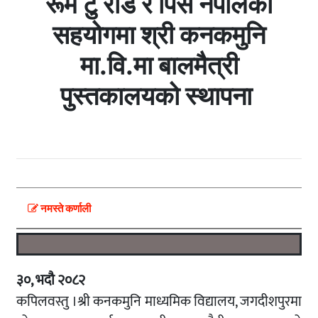
रूम टु रीड र पिस नेपालको
सहयोगमा श्री कनकमुनि
मा.वि.मा बालमैत्री
पुस्तकालयको स्थापना
नमस्ते कर्णाली
३०, भदौ २०८२
कपिलवस्तु ।श्री कनकमुनि माध्यमिक विद्यालय, जगदीशपुरमा