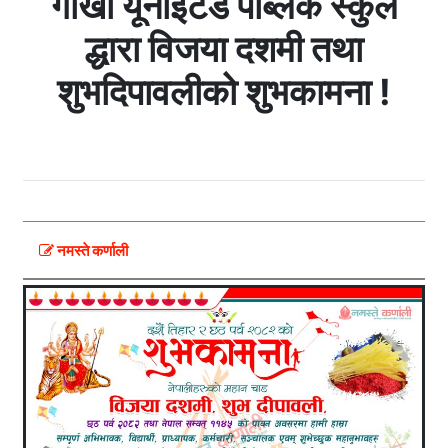
गोर्खा यूनाईटेड पब्लिक स्कुल
द्धारा विजया दशमी तथा
शुभदिपावलीको शुभकामना !
नमस्ते कर्णाली