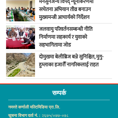
मनसुनजन्य विपद् न्यूनीकरणमा
सचेतना अभियान तीव्र बनाउन
मुख्यमन्त्री आचार्यको निर्देशन
जलवायु परिवर्तनसम्बन्धी नीति
निर्माणमा सहकार्य र युवाको
सहभागितामा जोड
दोमुखमा बेलीब्रिज बन्ने सुनिश्चित, मुगु-
हुम्लाका हजारौँ नागरिकलाई राहत
सम्पर्क
नमस्ते कर्णाली मल्टिमिडिया प्रा.लि.
सूचना विभाग दर्ता नं. :
२६७५/०७७-०७८