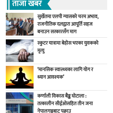
ताजा खबर
सुर्खेतमा एलपी ग्यासको चरम अभाव,
राजनीतिक दलद्वारा आपूर्ति सहज
बनाउन सरकारसँग माग
स्कुटर यात्रामा बेहोस भएका युवकको
मृत्यु
‘मानसिक स्वास्थ्यका लागि योग र
ध्यान आवश्यक’
कर्णाली विकास बैङ्क घोटाला :
तत्कालीन सीईओसहित तीन जना
नेपालगञ्जबाट पक्राउ