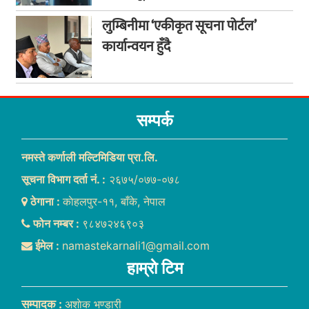
लुम्बिनीमा ‘एकीकृत सूचना पोर्टल’
कार्यान्वयन हुँदै
सम्पर्क
नमस्ते कर्णाली मल्टिमिडिया प्रा.लि.
सूचना विभाग दर्ता नं. :
२६७५/०७७-०७८
ठेगाना :
काेहलपुर-११, बाँके, नेपाल
फोन नम्बर :
९८४७२४६९०३
ईमेल :
namastekarnali1@gmail.com
हाम्राे टिम
सम्पादक :
अशाेक भण्डारी