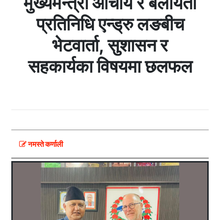
मुख्यमन्त्री आचार्य र बेलायती
प्रतिनिधि एन्ड्रु लङबीच
भेटवार्ता, सुशासन र
सहकार्यका विषयमा छलफल
नमस्ते कर्णाली