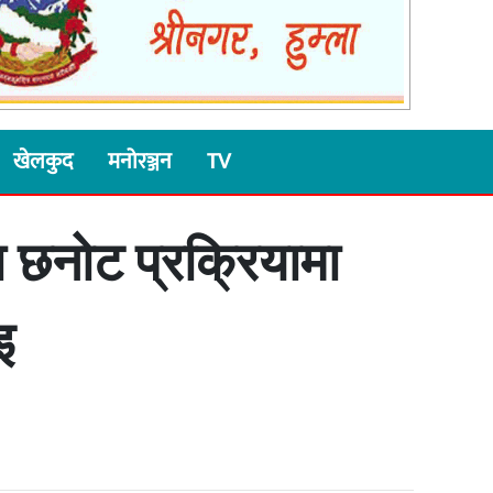
खेलकुद
मनोरञ्जन
TV
ा छनोट प्रक्रियामा
इ