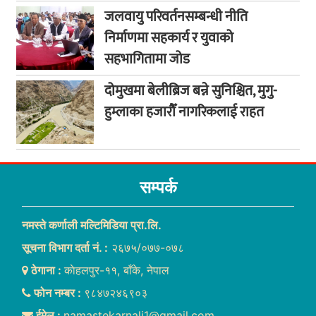
जलवायु परिवर्तनसम्बन्धी नीति
निर्माणमा सहकार्य र युवाको
सहभागितामा जोड
दोमुखमा बेलीब्रिज बन्ने सुनिश्चित, मुगु-
हुम्लाका हजारौँ नागरिकलाई राहत
सम्पर्क
नमस्ते कर्णाली मल्टिमिडिया प्रा.लि.
सूचना विभाग दर्ता नं. :
२६७५/०७७-०७८
ठेगाना :
काेहलपुर-११, बाँके, नेपाल
फोन नम्बर :
९८४७२४६९०३
ईमेल :
namastekarnali1@gmail.com