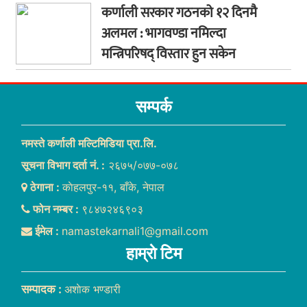
कर्णाली सरकार गठनको १२ दिनमै
अलमल : भागवण्डा नमिल्दा
मन्त्रिपरिषद् विस्तार हुन सकेन
सम्पर्क
नमस्ते कर्णाली मल्टिमिडिया प्रा.लि.
सूचना विभाग दर्ता नं. :
२६७५/०७७-०७८
ठेगाना :
काेहलपुर-११, बाँके, नेपाल
फोन नम्बर :
९८४७२४६९०३
ईमेल :
namastekarnali1@gmail.com
हाम्राे टिम
सम्पादक :
अशाेक भण्डारी