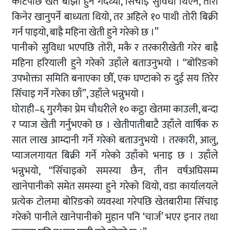
काटेपछि खेत बाँझो हुने गर्दथ्यो, सिँचाइ सुविधा थिएन, तोरी
किनेर खानुपर्ने बाध्यता थियो, तर अहिले १० पाथी तोरी बिक्री
गर्न पाइयो, बाह्रै महिना खेती हुने गरेको छ ।”
पानीको सुविधा भएपछि तोरी, मकै र तरकारीखेती गरेर बाह्रै
महिना हरियाली हुने गरेको उहाँले बताउनुभयो । “बोरिङको
उपभोक्ता समिति बनाएका छौँ, एक घण्टाको रु दुई सय तिरेर
सिँचाइ गर्ने गरेका छाँ”, उहाँले भन्नुभयो ।
घोराही–६ गुरगैका प्रेम चौधरीले १० कट्ठा खेतमा काउली, बन्दा
र प्याज खेती गर्नुभएको छ । खेतीपातीबाटै उहाँले वार्षिक रु
सात लाख आम्दानी गर्ने गरेको बताउनुभयो । तरकारी, आलु,
प्याजलगायत बिक्री गर्ने गरेको उहाँको भनाइ छ । उहाँले
भन्नुभयो, “सिँचाइको समस्या छैन, तीन वर्षअघिसम्म
खानेपानीको समेत समस्या हुने गरेको थियो, वडा कार्यालयले
प्रत्येक टोलमा बोरिङको व्यवस्था गरेपछि खेतबारीमा सिँचाइ
गरेको पानीले खानेपानीको मुहान पनि ‘चार्ज’ भएर इनार तथा