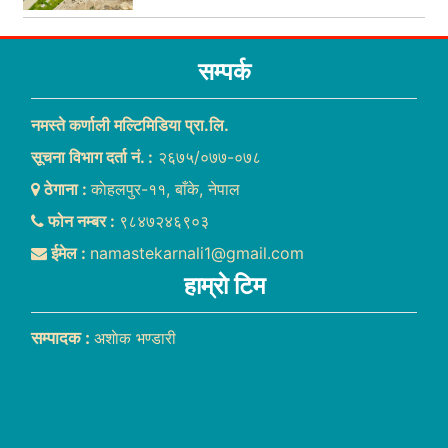
सम्पर्क
नमस्ते कर्णाली मल्टिमिडिया प्रा.लि.
सूचना विभाग दर्ता नं. :
२६७५/०७७-०७८
ठेगाना :
काेहलपुर-११, बाँके, नेपाल
फोन नम्बर :
९८४७२४६९०३
ईमेल :
namastekarnali1@gmail.com
हाम्राे टिम
सम्पादक :
अशाेक भण्डारी