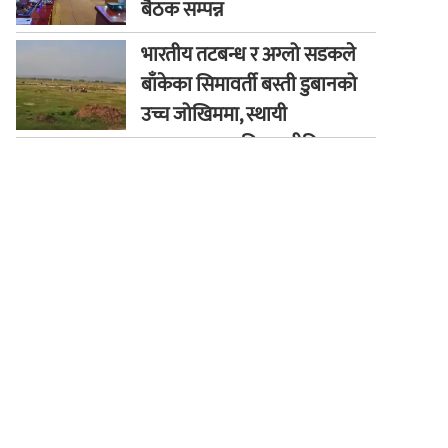
बैठक सम्पन्न
भारतीय तटबन्ध र अग्लो सडकले
बाँकेका सिमावर्ती बस्ती डुबानको
उच्च जोखिममा, स्थायी
समाधानका लागि कूटनीतिक
पहलको माग