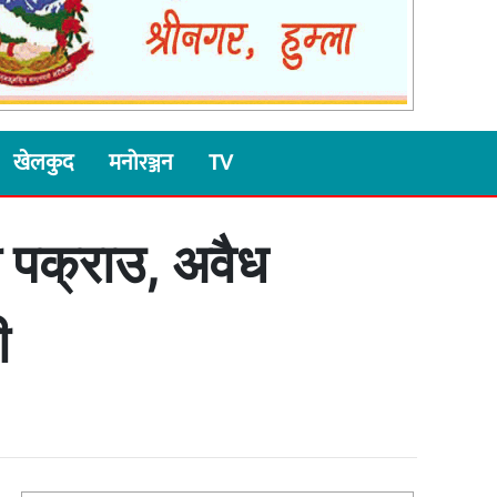
खेलकुद
मनोरञ्जन
TV
ी पक्राउ, अवैध
ी