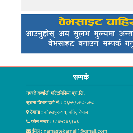
सम्पर्क
नमस्ते कर्णाली मल्टिमिडिया प्रा.लि.
सूचना विभाग दर्ता नं. :
२६७५/०७७-०७८
ठेगाना :
काेहलपुर-११, बाँके, नेपाल
फोन नम्बर :
९८४७२४६९०३
ईमेल :
namastekarnali1@gmail.com