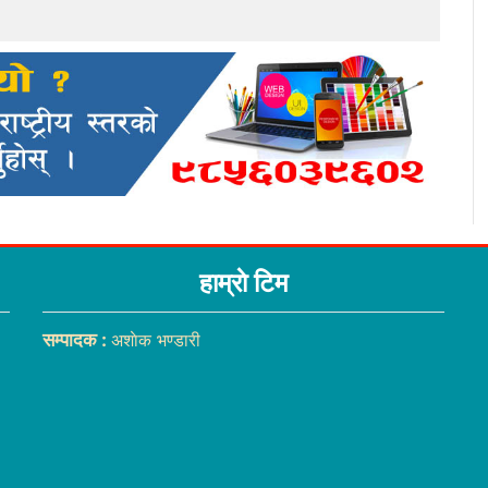
हाम्राे टिम
सम्पादक :
अशाेक भण्डारी