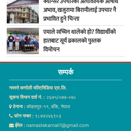
क्यान्सर उपचारका अत्यावश्यक औषधि
अभाव, खजुरामा बिरामीलाई उपचार नै
प्रभावित हुने चिन्ता
एमाले सच्चिन थालेको हो? विद्यार्थीको
हातबाट सूर्य ढकालको पुस्तक
विमोचन
सम्पर्क
नमस्ते कर्णाली मल्टिमिडिया प्रा.लि.
सूचना विभाग दर्ता नं. :
२६७५/०७७-०७८
ठेगाना :
काेहलपुर-११, बाँके, नेपाल
फोन नम्बर :
९८४७२४६९०३
ईमेल :
namastekarnali1@gmail.com