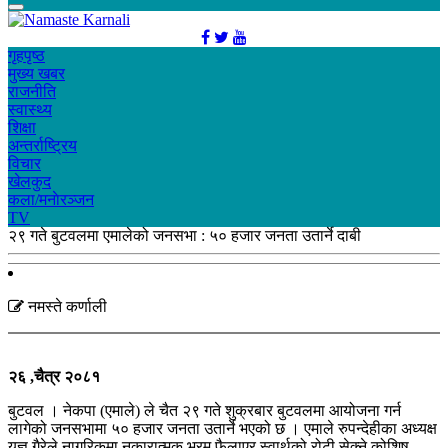
गृहपृष्ठ
मुख्य खबर
राजनीति
स्वास्थ्य
शिक्षा
अन्तर्राष्ट्रिय
विचार
खेलकुद
कला/मनाेरञ्जन
TV
२९ गते बुटवलमा एमालेको जनसभा : ५० हजार जनता उतार्ने दाबी
नमस्ते कर्णाली
२६ ,चैत्र २०८१
बुटवल । नेकपा (एमाले) ले चैत २९ गते शुक्रबार बुटवलमा आयोजना गर्न
लागेको जनसभामा ५० हजार जनता उतार्ने भएको छ । एमाले रुपन्देहीका अध्यक्ष
यज्ञ गैरेले नागरिकमा नकारात्मक भ्रम फैलाएर स्वार्थको रोटी सेक्ने कोशिष