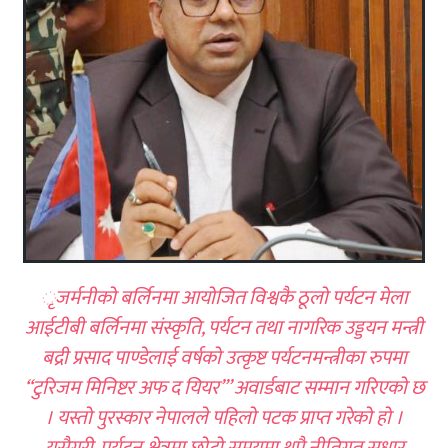
ृजर्मनीको बर्लिनमा आयोजित विश्वकै ठूलो पर्यटन मेला
आईटीबी बर्लिनमा संस्कृति, पर्यटन तथा नागरिक उड्डयन मन्त्री
बद्री प्रसाद पाण्डेलाई वर्षको उत्कृष्ट पर्यटनमन्त्रीका रुपमा
“टुरिजम मिनिष्टर अफ द यियर”’ अवार्डबाट सम्मान गरिएको छ
। यस्तो पुरस्कार नेपालले पहिलो पटक प्राप्त गरेको हो ।