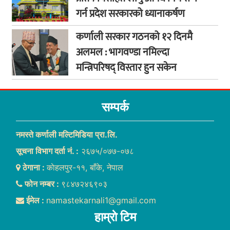
गर्न प्रदेश सरकारको ध्यानाकर्षण
कर्णाली सरकार गठनको १२ दिनमै
अलमल : भागवण्डा नमिल्दा
मन्त्रिपरिषद् विस्तार हुन सकेन
सम्पर्क
नमस्ते कर्णाली मल्टिमिडिया प्रा.लि.
सूचना विभाग दर्ता नं. :
२६७५/०७७-०७८
ठेगाना :
काेहलपुर-११, बाँके, नेपाल
फोन नम्बर :
९८४७२४६९०३
ईमेल :
namastekarnali1@gmail.com
हाम्राे टिम