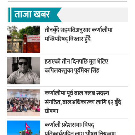
ताजा खबर
तीनबुँदे सहमतिअनुसार कर्णालीमा
मन्त्रिपरिषद् विस्तार हुँदै
हराएको तीन दिनपछि मृत भेटिए
कपिलवस्तुका पूर्वमेयर सिंह
कर्णालीमा पूर्व बाल क्लब सदस्य
संगठित, बालअधिकारका लागि १२ बुँदे
घोषणा
कर्णाली प्रदेशसभाः विपद्
प्रतिकार्यसहित लागु औषध नियन्त्रण