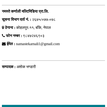
नमस्ते कर्णाली मल्टिमिडिया प्रा.लि.
सूचना विभाग दर्ता नं. :
२६७५/०७७-०७८
ठेगाना :
काेहलपुर-११, बाँके, नेपाल
फोन नम्बर :
९८४७२४६९०३
ईमेल :
namastekarnali1@gmail.com
हाम्राे टिम
सम्पादक :
अशाेक भण्डारी