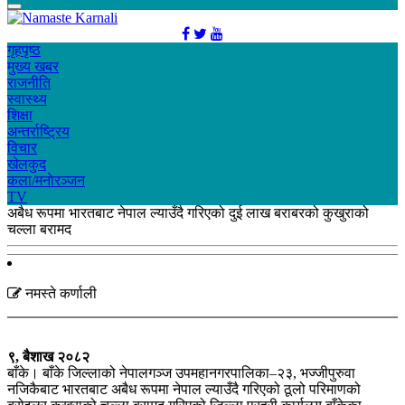
गृहपृष्ठ
मुख्य खबर
राजनीति
स्वास्थ्य
शिक्षा
अन्तर्राष्ट्रिय
विचार
खेलकुद
कला/मनाेरञ्जन
TV
अबैध रूपमा भारतबाट नेपाल ल्याउँदै गरिएको दुई लाख बराबरको कुखुराको
चल्ला बरामद
नमस्ते कर्णाली
९, बैशाख २०८२
बाँके। बाँके जिल्लाको नेपालगञ्ज उपमहानगरपालिका–२३, भज्जीपुरुवा
नजिकैबाट भारतबाट अबैध रूपमा नेपाल ल्याउँदै गरिएको ठूलो परिमाणको