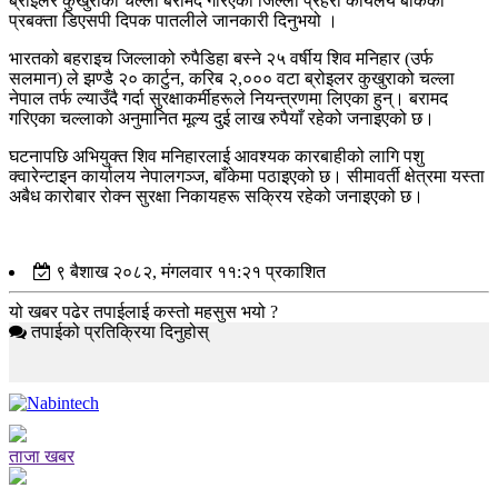
ब्रोइलर कुखुराको चल्ला बरामद गरिएको जिल्ला प्रहरी कार्यलय बाँकेका
प्रबक्ता डिएसपी दिपक पातलीले जानकारी दिनुभयो ।
भारतको बहराइच जिल्लाको रुपैडिहा बस्ने २५ वर्षीय शिव मनिहार (उर्फ
सलमान) ले झण्डै २० कार्टुन, करिब २,००० वटा ब्रोइलर कुखुराको चल्ला
नेपाल तर्फ ल्याउँदै गर्दा सुरक्षाकर्मीहरूले नियन्त्रणमा लिएका हुन्। बरामद
गरिएका चल्लाको अनुमानित मूल्य दुई लाख रुपैयाँ रहेको जनाइएको छ।
घटनापछि अभियुक्त शिव मनिहारलाई आवश्यक कारबाहीको लागि पशु
क्वारेन्टाइन कार्यालय नेपालगञ्ज, बाँकेमा पठाइएको छ। सीमावर्ती क्षेत्रमा यस्ता
अबैध कारोबार रोक्न सुरक्षा निकायहरू सक्रिय रहेको जनाइएको छ।
९ बैशाख २०८२, मंगलवार ११:२१ प्रकाशित
यो खबर पढेर तपाईलाई कस्तो महसुस भयो ?
तपाईको प्रतिक्रिया दिनुहोस्
ताजा खबर