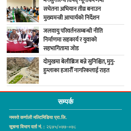
मनसुनजन्य विपद् न्यूनीकरणमा
सचेतना अभियान तीव्र बनाउन
मुख्यमन्त्री आचार्यको निर्देशन
जलवायु परिवर्तनसम्बन्धी नीति
निर्माणमा सहकार्य र युवाको
सहभागितामा जोड
दोमुखमा बेलीब्रिज बन्ने सुनिश्चित, मुगु-
हुम्लाका हजारौँ नागरिकलाई राहत
सम्पर्क
नमस्ते कर्णाली मल्टिमिडिया प्रा.लि.
सूचना विभाग दर्ता नं. :
२६७५/०७७-०७८