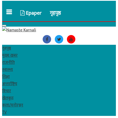
Epaper
गृहपृष्ठ
गृहपृष्ठ
मुख्य खबर
राजनीति
स्वास्थ्य
शिक्षा
अन्तर्राष्ट्रिय
विचार
खेलकुद
कला/मनाेरञ्जन
TV