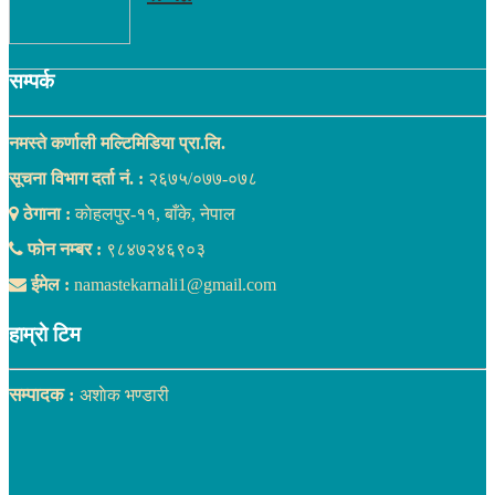
सम्पर्क
नमस्ते कर्णाली मल्टिमिडिया प्रा.लि.
सूचना विभाग दर्ता नं. :
२६७५/०७७-०७८
ठेगाना :
काेहलपुर-११, बाँके, नेपाल
फोन नम्बर :
९८४७२४६९०३
ईमेल :
namastekarnali1@gmail.com
हाम्राे टिम
सम्पादक :
अशाेक भण्डारी