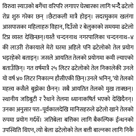
विरुवा स्याउको बगैंचा वरिपरि लगाएर घेरबारका लागि भन्देै ढटेलाे
राेप्न शुरु गरेका छन् ।छैटाकली मात्रै होइन्। सदरमुकाम खलंगा
आसपासका महिलाहरु विहान, दिउँसो र बेलुकाको समयमा ढटेलो
टिप्न व्यस्त देखिन्छन्।यस्तै चन्दननाथ नगरपालिका चन्दननाथ–४
की लाउरी राेकायाले मेरो घरमा अहिले पनि ढटेलोको तेल प्रयोग
भइरहेको बताइन्। जसले आयतित तेलको प्रयोगमा कमी ल्याएको
बताउँछिन्। गत वर्षमात्रै २५ लिटर ढटेलोको तेल निकालेकी उनले
यो वर्ष ४० लिटर निकाल्न हाैसीएकी छिन्।उनले भनिन्, ‘यो तेलको
महत्त्व कसैले बुझेका छैनन्। सबै आयतित तेलको मुख ताक्छन्।
स्थानीय जडिबुटी र रैथाने तेलमा ध्यानाकषिर्त भएको देखिदैनन्।
उनका अनुसार परा–पूर्वकालदेखि मानिसहरुले ढटेलो खाने तेलको
रुपमा प्रयोग गर्दथेँ। जतिबेला बत्तिका लागि बैकल्पिक ईन्धनको
उपस्थिति थिएन, त्यो बेला ढटेलोको तेल बत्ती बाल्नका लागि निकै