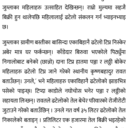
जुम्लाका महिलाहरु उत्साहित देखिन्छन्। राम्रो मुल्यमा सहजै
बिक्री हुन थालेपछि महिलालाई ढटेलो संकलन गर्न भ्याइनभ्याइ
छ।
जुम्लाका ग्रामीण बस्तीका बासिन्दा एकाबिहानै ढटेलो टिप्न निस्केर
अबेर मात्र घर फर्कन्छन्। काँडेदार बिरुवा भएकोले पिठ्युँमा
निगालोबाट बनेको (छान्नो) दाना टिप्न हातमा पञ्जा र लठ्ठी बोकेर
महिलाहरु ढटेलो टिप्न जाने गरेको स्थानीय कृष्णबहादुर रावत
बताउँछन्। उनले,´ भने महिलाहरु एकाविहानै ढटेलोको झाङभित्र
पसेको पाइन्छ्। टिप्दा काडोले नघोचोस भनेर पञ्जा र लठ्ठीको
सहायता लिन्छन्। रावतले ढटेलोको तेल बेचेर परिवारको रोजीरोटी
जुटाउने गरेको बताउँछिन् । उनले गत वर्ष ३५ लिटर ढटेलोको तेल
निकालेको बताइन् । प्रतिलिटर एक हजारमा तेल बिक्री भइरहेको