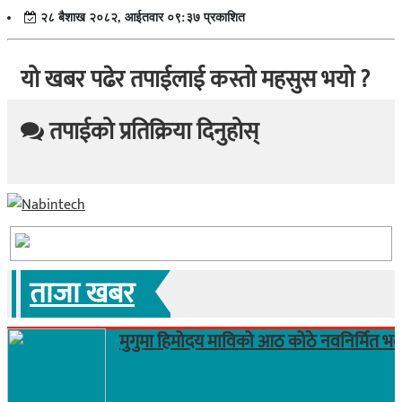
२८ बैशाख २०८२, आईतवार ०९:३७ प्रकाशित
यो खबर पढेर तपाईलाई कस्तो महसुस भयो ?
तपाईको प्रतिक्रिया दिनुहोस्
ताजा खबर
मुगुमा हिमोदय माविको आठ कोठे नवनिर्मित भ