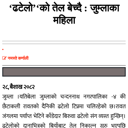
‘ढटेलो’‘काे तेल बेच्दै : जुम्लाका
महिला
नमस्ते कर्णाली
२८, बैशाख २०८२
जुम्ला ।यतिबेला जुम्लाको चन्दननाथ नगरपालिका -४ की
छैटाकली रावतकाे दैनिकी ढटेलाे टिप्नमा चलिरहेको छ।रावत
जंगलमा पर्याप्त भेटिने काँडेदार बिरुवा ढटेलो संग व्यस्त हुन्छिन्।
ढटेलोको दानाभित्रको बियाँबाट तेल निकाल्न सुरु भएपछि