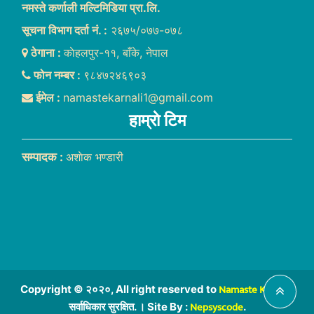
नमस्ते कर्णाली मल्टिमिडिया प्रा.लि.
सूचना विभाग दर्ता नं. :
२६७५/०७७-०७८
ठेगाना :
काेहलपुर-११, बाँके, नेपाल
फोन नम्बर :
९८४७२४६९०३
ईमेल :
namastekarnali1@gmail.com
हाम्राे टिम
सम्पादक :
अशाेक भण्डारी
Namaste Karnali
Copyright © २०२०, All right reserved to
,
Nepsyscode
सर्वाधिकार सुरक्षित. । Site By :
.