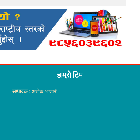
हाम्राे टिम
सम्पादक :
अशाेक भण्डारी