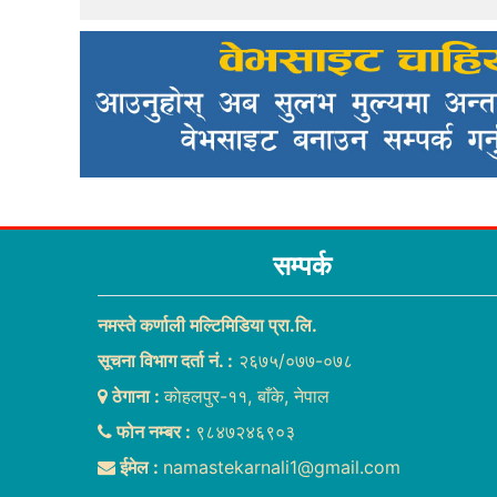
सम्पर्क
नमस्ते कर्णाली मल्टिमिडिया प्रा.लि.
सूचना विभाग दर्ता नं. :
२६७५/०७७-०७८
ठेगाना :
काेहलपुर-११, बाँके, नेपाल
फोन नम्बर :
९८४७२४६९०३
ईमेल :
namastekarnali1@gmail.com