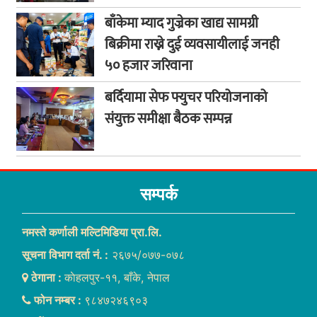
बाँकेमा म्याद गुज्रेका खाद्य सामग्री
बिक्रीमा राख्ने दुई व्यवसायीलाई जनही
५० हजार जरिवाना
बर्दियामा सेफ फ्युचर परियोजनाको
संयुक्त समीक्षा बैठक सम्पन्न
सम्पर्क
नमस्ते कर्णाली मल्टिमिडिया प्रा.लि.
सूचना विभाग दर्ता नं. :
२६७५/०७७-०७८
ठेगाना :
काेहलपुर-११, बाँके, नेपाल
फोन नम्बर :
९८४७२४६९०३