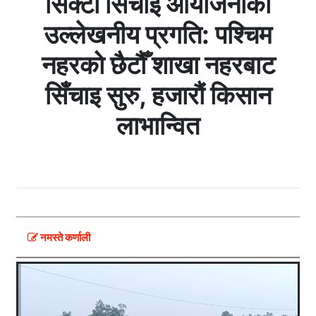
सिक्टा सिँचाइ आयोजनाको
उल्लेखनीय प्रगति: पश्चिम
नहरको छैटौँ शाखा नहरबाट
सिँचाइ सुरु, हजारौं किसान
लाभान्वित
नमस्ते कर्णाली