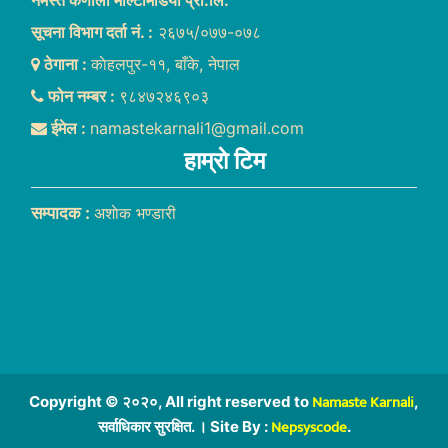
नमस्ते कर्णाली मल्टिमिडिया प्रा.लि.
सूचना विभाग दर्ता नं. :
२६७५/०७७-०७८
ठेगाना :
काेहलपुर-११, बाँके, नेपाल
फोन नम्बर :
९८४७२४६९०३
ईमेल :
namastekarnali1@gmail.com
हाम्राे टिम
सम्पादक :
अशाेक भण्डारी
Namaste Karnali
Copyright © २०२०, All right reserved to
,
Nepsyscode
सर्वाधिकार सुरक्षित. । Site By :
.