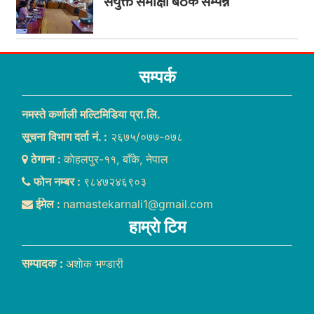
संयुक्त समीक्षा बैठक सम्पन्न
सम्पर्क
नमस्ते कर्णाली मल्टिमिडिया प्रा.लि.
सूचना विभाग दर्ता नं. :
२६७५/०७७-०७८
ठेगाना :
काेहलपुर-११, बाँके, नेपाल
फोन नम्बर :
९८४७२४६९०३
ईमेल :
namastekarnali1@gmail.com
हाम्राे टिम
सम्पादक :
अशाेक भण्डारी