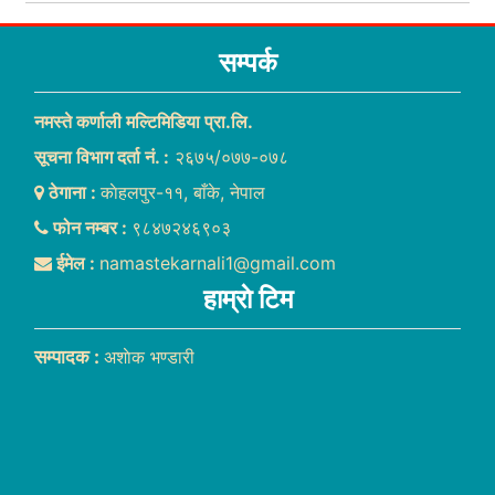
सम्पर्क
नमस्ते कर्णाली मल्टिमिडिया प्रा.लि.
सूचना विभाग दर्ता नं. :
२६७५/०७७-०७८
ठेगाना :
काेहलपुर-११, बाँके, नेपाल
फोन नम्बर :
९८४७२४६९०३
ईमेल :
namastekarnali1@gmail.com
हाम्राे टिम
सम्पादक :
अशाेक भण्डारी