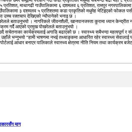
रक उमेर समूहमा परीक्षण गर्दा कडा प्रकृतिको मधुमेह सबैभन्दा बढी यहाँ ८ प्रत
 ५ प्रतिशत, माथागढी गाउँपालिकामा ६ दशमलव ६ प्रतिशत, रामपुर नगरपालिकामा
ँपालिकामा ३ दशमलव ५ प्रतिशतमा कडा प्रकृतिको मधुमेह भेटिइएको फोकल पर्सन न
ा उच्च रक्तचाप देखिएको न्यौपानेको भनाइ छ ।
पोखरेलले बताउनुभयो । नागरिकले जीवनशैली, खानपानजस्ता कुरामा ध्यान केन्द्रीत 
यक्रम गर्दै आएको प्रमुख पोखरेलले बताउनुभयो ।
उदै सचेतनाका कार्यक्रमलाई अगाडि बढाएको छ । स्वास्थ्य सबैभन्दा महत्वपूर्ण र सं
 उहाँले भन्नुभयो “हामी भाषणमा नभई तथ्याङ्कमा आधारित रहेर स्वास्थ्य सेवालाई 
ोर्टलाई आधार बनाएर पालिकाले स्वास्थ्य क्षेत्रमा नीति नियम तथा कार्यक्रम बजेटम
सरकारसँग माग