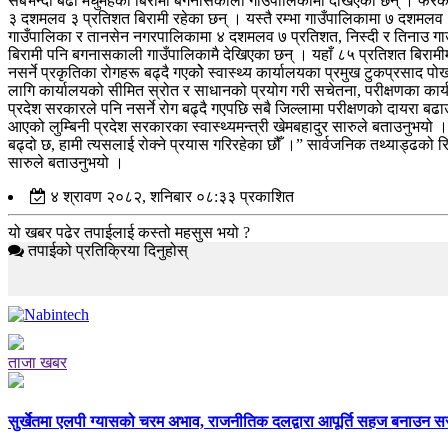
सबैभन्दा बढी मधुमेहका बिरामी बगनासकाली गाउँपालिकामा देखिएका छन् । फरक–फ
३ दशमलव ३ प्रतिशत बिरामी रहेका छन् । यस्तै रम्भा गाउँपालिकामा ७ दशमलव
गाउँपालिका र तानसेन नगरपालिकामा ४ दशमलव ७ प्रतिशत, निस्दी र तिनाउ गाउ
बिरामी पनि बगनासकाली गाउँपालिकामै देखिएका छन् । यहाँ ८५ प्रतिशत बिरामीम
नसर्ने प्रकृतिका रोगहरू बढ्दै गएकोे स्वास्थ्य कार्यालयका प्रमुख टुकप्रसाद 
लागि कार्यालयको सीमित स्रोत र साधानको प्रयोग गरी सचेतना, परीक्षणका कार्
प्रदेश सरकारले पनि नसर्ने रोग बढ्दै गएपछि सबै जिल्लामा परीक्षणको दायरा बढा
आएको लुम्बिनी प्रदेश सरकारका स्वास्थ्यमन्त्री खेमबहादुर सारुले बताउनुभयो ।
बढ्दो छ, हामी त्यसलाई रोक्ने प्रयास गरिरहेका छौँ ।” सार्वजनिक तथ्याड्ढको रिप
सारुले बताउनुभयो ।
४ श्रावण २०८२, शनिबार ०८:३३ प्रकाशित
यो खबर पढेर तपाईलाई कस्तो महसुस भयो ?
तपाईको प्रतिक्रिया दिनुहोस्
ताजा खबर
सुर्खेतमा एलपी ग्यासको चरम अभाव, राजनीतिक दलद्वारा आपूर्ति सहज बनाउन 