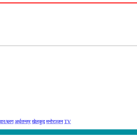
चार/ब्लग
अर्थतन्त्र
खेलकुद
मनोरञ्जन
TV