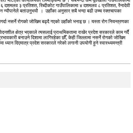
िशत भेटिएको कार्यालयको तथ्याङ्कमा छ । सबैभन्दा कम पूर्वखोला गाउँपालिकामा
 ६ दशमलव ३ प्रतिशत, रिब्दीकोट गाउँपालिकामा ४ दशमलव ८ प्रतिशत, रैनादेवी
्यौपानेले बताउनुभयोे । उहाँका अनुसार सबै भन्दा बढी उच्च रक्तचापका
नगर्दा नसर्ने रोगको जोखिम बढ्दै गएको उहाँको भनाइ छ । यस्ता रोग नियन्त्रणका
वेदनशील क्षेत्र भएकाले त्यसलाई प्राथमिकतामा राखेर प्रदेश सरकारले काम गर्दै
प्रभावकारी बनाउने दिशामा लागिरहेका छौँ, केही जिल्लामा नसर्ने रोगको जोखिम
ा ध्यान दिएमात्र प्रदेश सरकारले गरेको लगानी उपयोगी हुने स्वास्थ्यमन्त्री