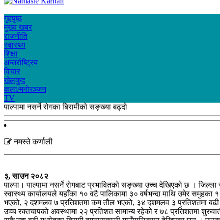
गृहपृष्ठ
मुख्य खबर
राजनीति
स्वास्थ्य
शिक्षा
अन्तर्राष्ट्रिय
विचार
खेलकुद
कला/मनाेरञ्जन
TV
पाल्पामा नसर्ने रोगका बिरामीको सङ्ख्या बढ्दो
नमस्ते कर्णाली
३, साउन २०८२
पाल्पा। पाल्पामा नसर्ने रोगबाट प्रभावितको सङ्ख्या उच्च देखिएको छ । जिल्ला 
स्वास्थ्य कार्यालयले यहाँका १० वटै पालिकामा ३० वर्षभन्दा माथि उमेर समु
भएको, २ दशमलव ७ प्रतिशतमा कम तौल भएको, ३४ दशमलव ३ प्रतिशतमा बढी तौल
उच्च रक्तचापको अवस्थामा २२ प्रतिशत सामान्य रहेको र ७८ प्रतिशतमा शुरुवा