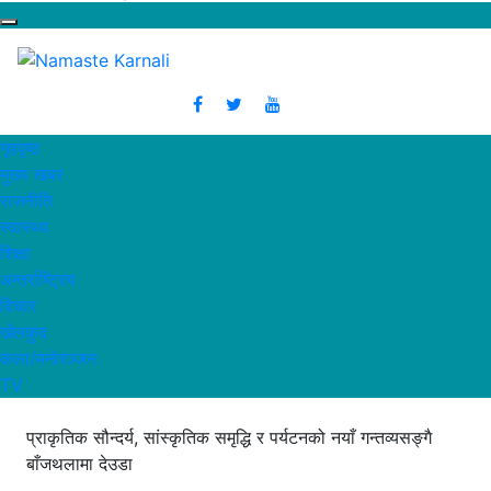
गृहपृष्ठ
मुख्य खबर
राजनीति
स्वास्थ्य
शिक्षा
अन्तर्राष्ट्रिय
विचार
खेलकुद
कला/मनाेरञ्जन
TV
प्राकृतिक सौन्दर्य, सांस्कृतिक समृद्धि र पर्यटनको नयाँ गन्तव्यसङ्गै
बाँजथलामा देउडा