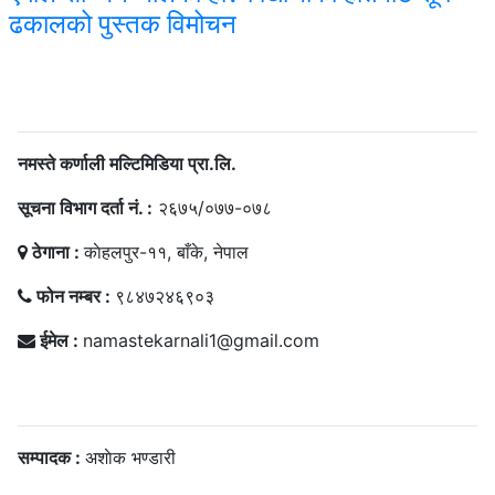
ढकालको पुस्तक विमोचन
सम्पर्क
नमस्ते कर्णाली मल्टिमिडिया प्रा.लि.
सूचना विभाग दर्ता नं. :
२६७५/०७७-०७८
ठेगाना :
काेहलपुर-११, बाँके, नेपाल
फोन नम्बर :
९८४७२४६९०३
ईमेल :
namastekarnali1@gmail.com
हाम्राे टिम
सम्पादक :
अशाेक भण्डारी