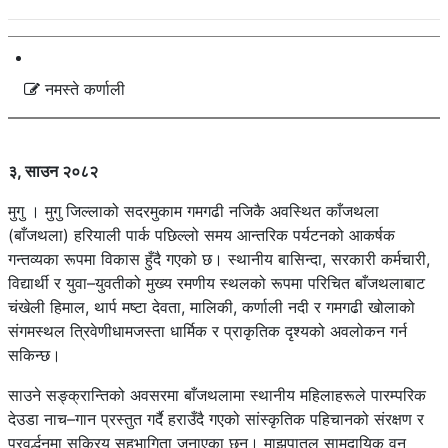
नमस्ते कर्णाली
३, साउन २०८२
मुगु । मुगु जिल्लाको सदरमुकाम गमगढी नजिकै अवस्थित काँजथला
(बाँजथला) हरियाली पार्क पछिल्लो समय आन्तरिक पर्यटनको आकर्षक
गन्तव्यका रूपमा विकास हुँदै गएको छ। स्थानीय बासिन्दा, सरकारी कर्मचारी,
विद्यार्थी र युवा–युवतीको मुख्य रमणीय स्थलको रूपमा परिचित बाँजथलाबाट
चंखेली हिमाल, थार्प मष्टा देवता, मालिकी, कर्णाली नदी र गमगढी खोलाको
संगमस्थल त्रिवेणीधामजस्ता धार्मिक र प्राकृतिक दृश्यको अवलोकन गर्न
सकिन्छ।
साउने सङ्क्रान्तिको अवसरमा बाँजथलामा स्थानीय महिलाहरूले पारम्परिक
देउडा नाच–गान प्रस्तुत गर्दै हराउँदै गएको सांस्कृतिक पहिचानको संरक्षण र
प्रवर्द्धनमा सक्रिय सहभागिता जनाएका छन्। माझपातल सामुदायिक वन