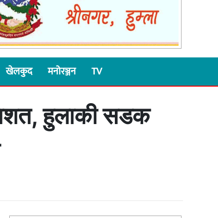
खेलकुद
मनोरञ्जन
TV
रतिशत, हुलाकी सडक