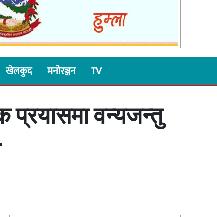
खेलकुद
मनोरञ्जन
TV
 प्रयासमा वन्यजन्तु
न