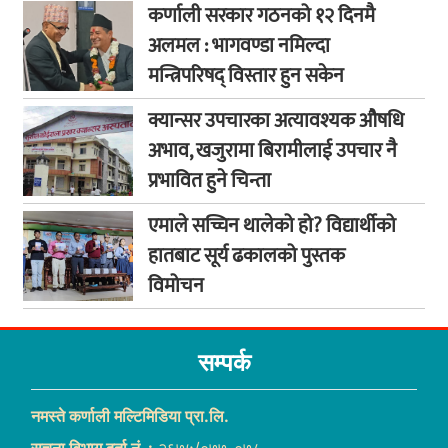
कर्णाली सरकार गठनको १२ दिनमै
अलमल : भागवण्डा नमिल्दा
मन्त्रिपरिषद् विस्तार हुन सकेन
क्यान्सर उपचारका अत्यावश्यक औषधि
अभाव, खजुरामा बिरामीलाई उपचार नै
प्रभावित हुने चिन्ता
एमाले सच्चिन थालेको हो? विद्यार्थीको
हातबाट सूर्य ढकालको पुस्तक
विमोचन
सम्पर्क
नमस्ते कर्णाली मल्टिमिडिया प्रा.लि.