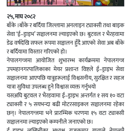
२५, माघ २०८२
बाँके ।बाँके र बर्दिया जिल्लामा अनलाइन ट्याक्सी तथा बाइक
सेवा ‘ई–ड्राइभ’ सञ्चालनमा ल्याइएको छ। बुटवल र भैरहवामा
डेढ वर्षदेखि सफल रूपमा सञ्चालन हुँदै आएको सेवा अब बाँके
र बर्दियामा विस्तार गरिएको हो।
नेपालगन्जमा आयोजित शुभारम्भ कार्यक्रममा नेपालगन्ज
उपमहानगरपालिकाका मेयर प्रशान्त विष्टले ई–ड्राइभ सेवा
सञ्चालनमा आएपछि यात्रुहरूलाई विश्वसनीय, सुरक्षित र सहज
यात्रा सुविधा उपलब्ध हुने विश्वास व्यक्त गर्नुभयो
यसअघि बुटवल र भैरहवामा ई–ड्राइभ अन्तर्गत १ सय १० वटा
ट्याक्सी र ५ सयभन्दा बढी मोटरसाइकल सञ्चालनमा रहेका
छन्। नेपालगन्जमा भने प्रारम्भिक चरणमा १५ वटा ट्याक्सी
सञ्चालनमा ल्याइएको कम्पनीले जनाएको छ।
ई–ड्राइभ लुम्बिनीका अध्यक्ष राजकुमार गुप्ताले नेपालमै