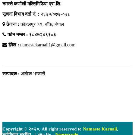
नमस्ते कर्णाली मल्टिमिडिया प्रा.लि.
सूचना विभाग दर्ता नं. :
२६७५/०७७-०७८
ठेगाना :
काेहलपुर-११, बाँके, नेपाल
फोन नम्बर :
९८४७२४६९०३
ईमेल :
namastekarnali1@gmail.com
हाम्राे टिम
सम्पादक :
अशाेक भण्डारी
Copyright © २०२०, All right reserved to
Namaste Karnali
,
सर्वाधिकार सुरक्षित. । Site By :
Nepsyscode
.